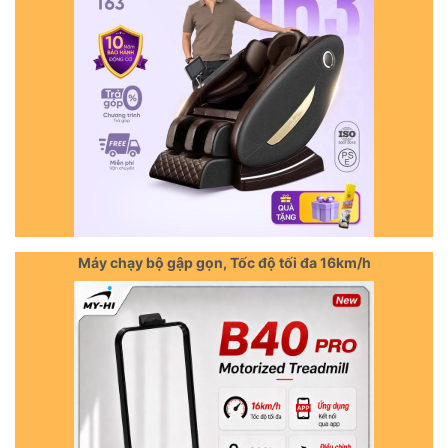
Máy chạy bộ gập gọn, Tốc độ tối đa 16km/h