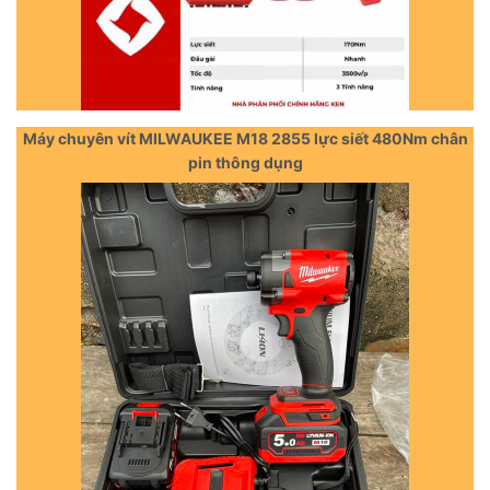
Máy chuyên vít MILWAUKEE M18 2855 lực siết 480Nm chân
pin thông dụng