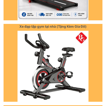
Xe đạp tập gym tại nhà (Tặng Kèm Gía Đỡ)