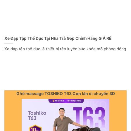
Xe Đạp Tập Thể Dục Tại Nhà Trả Góp Chính Hãng GIÁ RẺ
Xe đạp tập thể dục là thiết bị rèn luyện sức khỏe mô phỏng động
Ghế massage TOSHIKO T63 Con lăn di chuyển 3D