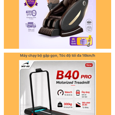
Máy chạy bộ gập gọn, Tốc độ tối đa 16km/h