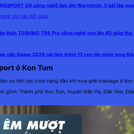
INGSPORT G9 công nghệ làm ấm Warmtech, 5 bài tập ma
oàn thân TOSHIKO T86 Pro công nghệ con lăn 4D giúp thư 
ao cấp Gaaso 2026 cải tiến thêm 12 con lăn phần lưng B
port ở Kon Tum
dân ưu tiên lựa chọn hàng đầu khi mua ghế massage ở Kon 
Tum gồm: Thành phố Kon Tum, Huyện Đăk Hà, Đăk Glei, Đăk