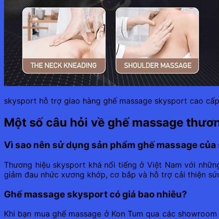
skysport hỗ trợ giao hàng ghế massage skysport cao cấp
Một số câu hỏi về ghế massage thươn
Vì sao nên sử dụng sản phẩm ghế massage của
Thương hiệu skysport khá nổi tiếng ở Việt Nam với những 
giảm đau nhức xương khớp, cơ bắp và hỗ trợ cải thiện sứ
Ghế massage skysport có giá bao nhiêu?
Khi bạn mua ghế massage ở Kon Tum qua các showroom c