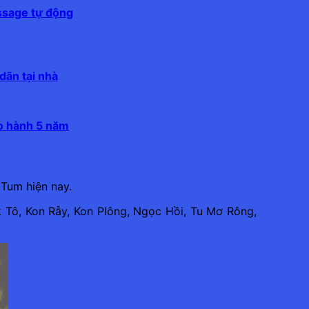
ssage tự động
dãn tại nhà
ảo hành 5 năm
Tum hiện nay.
 Tô, Kon Rẫy, Kon Plông, Ngọc Hồi, Tu Mơ Rông,