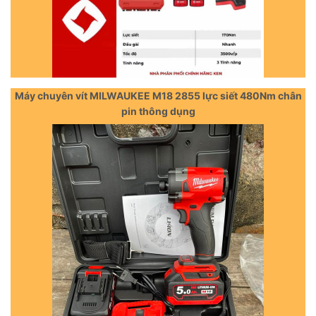
Máy chuyên vít MILWAUKEE M18 2855 lực siết 480Nm chân
pin thông dụng