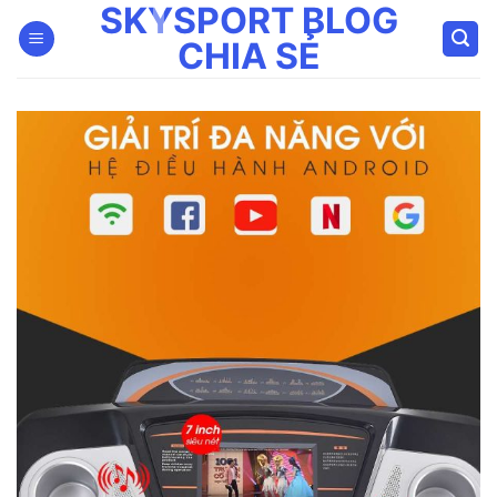
SKYSPORT BLOG
Bỏ
qua
CHIA SẺ
nội
dung