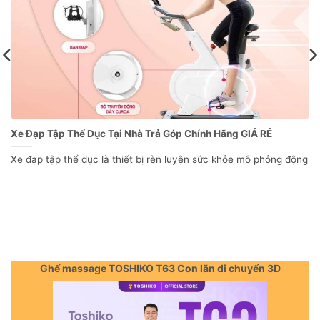
Xe Đạp Tập Thể Dục Tại Nhà Trả Góp Chính Hãng GIÁ RẺ
Xe đạp tập thể dục là thiết bị rèn luyện sức khỏe mô phỏng động
Ghế massage TOSHIKO T63 Con lăn di chuyển 3D