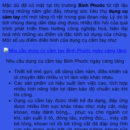
Mặc dù đã có mặt tại thị trường
Bình Phước
từ rất lâu
trong những năm gần đây, nhưng sức tiêu thụ
dụng cụ
cầm tay
chỉ mới tăng rõ rệt trong giai đoạn này. Lý do là
bởi chúng đang dần đáp ứng được nhiều đòi hỏi của quá
trình phát triển theo hướng công nghiệp hoá, hiện đại
hoá nhờ những ưu điểm và đặc tính sử dụng của chúng.
Một số ưu điểm điển hình của dụng cụ cầm tay như:
Nhu cầu dụng cụ cầm tay Bình Phước ngày càng tăng
Thiết kế nhỏ gọn, dễ dàng cầm nắm, điều khiển và
di chuyển đến nhiều vị trí làm việc khác nhau.
Các sản phẩm có hiệu suất làm việc cao, tích hợp
nhiều tính năng tiện lợi đảm bảo độ chuẩn xác khi
thi công.
Dụng cụ cầm tay được thiết kế đa dạng, đáp ứng
được nhiều lĩnh vực khác nhau như: máy cắt, máy
khoan, máy đánh bóng,… phục vụ cho ngành cơ
khí, sản xuất ô tô, đóng tàu, xưởng đúc,… máy cắt
bê tông, khoan rút lõi bê tông cắt đá đáp ứng lĩnh
vực xây dựng, máy bắt vít, khoan tường, khoan sửa