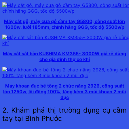
Máy cắt gỗ, máy cưa gỗ cầm tay G5800, công suất lớn
1600w, lưỡi 185mm, chính hãng GGG, tốc độ 5500v/p
Máy cắt sắt bàn KUSHIMA KM355- 3000W giá rẻ dùng
cho gia đình thợ cơ khí
Máy khoan đục bê tông 2 chức năng 2926, công suất
lớn 1250w, lõi đồng 100%, tặng kèm 3 mũi khoan 2 mũi
đục
2. Khám phá thị trường dụng cụ cầm
tay tại Bình Phước