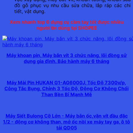
đồ gỗ phục vụ nhu cầu sửa chữa, lắp ráp các chi
tiết, vật dụng.
Xem nhanh top 6 dụng cụ cầm tay tốt được nhiều
người tin dùng tại SHOPEE
Máy khoan pin, Máy bắn vít 3 chức năng, lõi đồng sử
dụng gia đình. Bảo hành máy 6 tháng
Máy Mài Pin HUKAN G1-AG6000J, Tốc Độ 7300v/p,
Công Tắc Bụng, Chỉnh 3 Tốc Độ, Động Cơ Không Chổi
Than Bền Bỉ Mạnh Mẽ
Máy Siết Bulong Cỡ Lớn - Máy bắn ốc,vặn vít đầu đặc
1/2 - động cơ không than, mở ốc nồi xe máy tay ga, ô tô
tải QD05