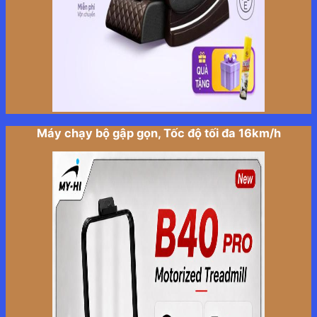
Máy chạy bộ gập gọn, Tốc độ tối đa 16km/h