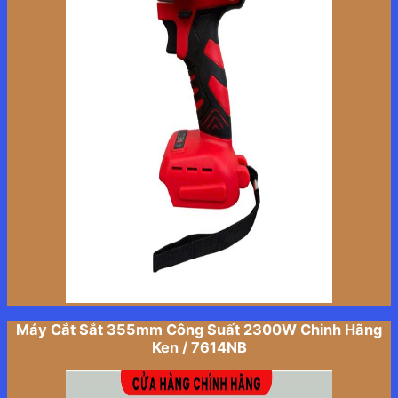
Máy Cắt Sắt 355mm Công Suất 2300W Chinh Hãng
Ken / 7614NB