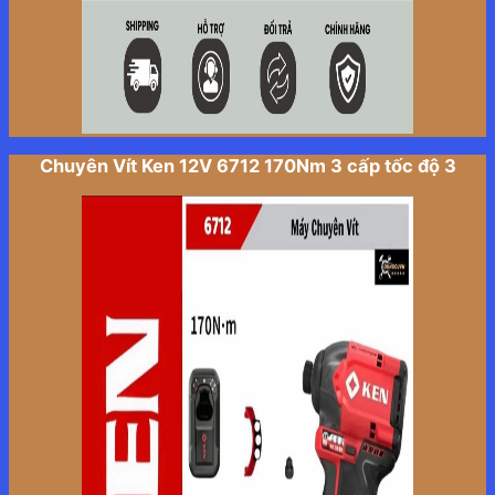
Chuyên Vít Ken 12V 6712 170Nm 3 cấp tốc độ 3