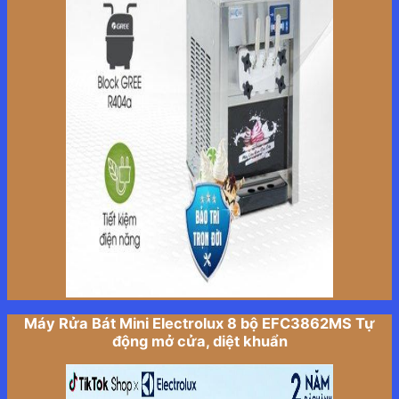
Máy Rửa Bát Mini Electrolux 8 bộ EFC3862MS Tự
động mở cửa, diệt khuẩn