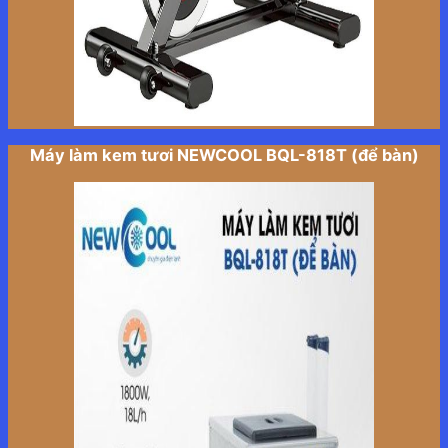
Máy làm kem tươi NEWCOOL BQL-818T (để bàn)