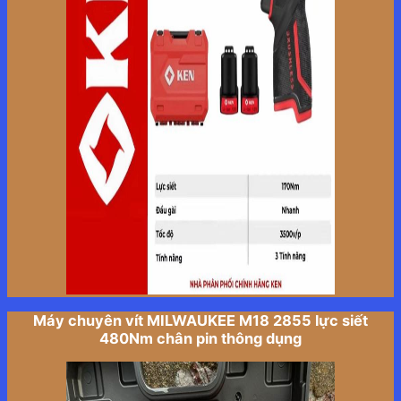
Máy chuyên vít MILWAUKEE M18 2855 lực siết
480Nm chân pin thông dụng