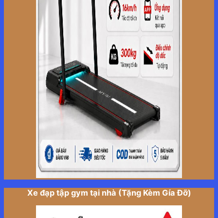
Xe đạp tập gym tại nhà (Tặng Kèm Gía Đỡ)