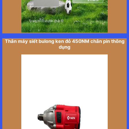
Thân máy siết bulong ken đỏ 450NM chân pin thông
dụng