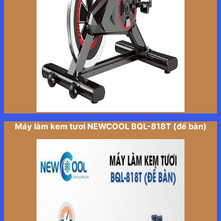
Máy làm kem tươi NEWCOOL BQL-818T (để bàn)