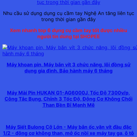
Nhu cầu sử dụng dụng cụ cầm tay Nghệ An tăng liên tục
trong thời gian gần đây
Xem nhanh top 6 dụng cụ cầm tay tốt được nhiều
người tin dùng tại SHOPEE
Máy khoan pin, Máy bắn vít 3 chức năng, lõi đồng sử
dụng gia đình. Bảo hành máy 6 tháng
Máy Mài Pin HUKAN G1-AG6000J, Tốc Độ 7300v/p,
Công Tắc Bụng, Chỉnh 3 Tốc Độ, Động Cơ Không Chổi
Than Bền Bỉ Mạnh Mẽ
Máy Siết Bulong Cỡ Lớn - Máy bắn ốc,vặn vít đầu đặc
1/2 - động cơ không than, mở ốc nồi xe máy tay ga, ô tô