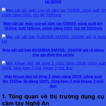
tải QD05
Máy cắt gỗ, máy cưa gỗ cầm tay G5800, công suất lớn
1600w, lưỡi 185mm, chính hãng GGG, tốc độ 5500v/p
Máy cắt sắt bàn KUSHIMA KM355- 3000W giá rẻ dùng
cho gia đình thợ cơ khí
Máy khoan đục bê tông 2 chức năng 2926, công suất
lớn 1250w, lõi đồng 100%, tặng kèm 3 mũi khoan 2 mũi
đục
1. Tổng quan về thị trường dụng cụ
cầm tay Nghệ An