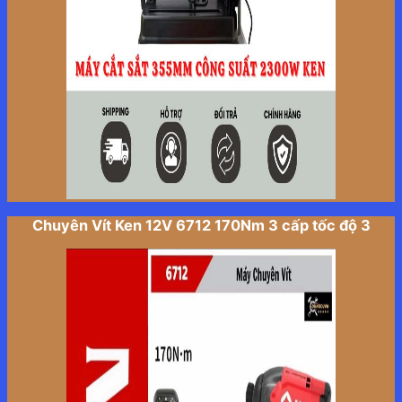
Chuyên Vít Ken 12V 6712 170Nm 3 cấp tốc độ 3