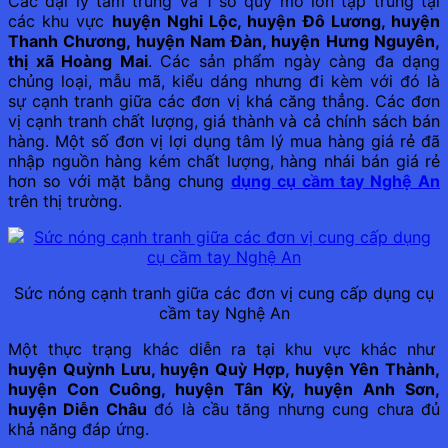
Các đại lý tầm trung và 1 số quy mô lớn tập trung tại
các khu vực
huyện Nghi Lộc, huyện Đô Lương, huyện
Thanh Chương, huyện Nam Đàn, huyện Hưng Nguyên,
thị xã Hoàng Mai
. Các sản phẩm ngày càng đa dạng
chủng loại, mẫu mã, kiểu dáng nhưng đi kèm với đó là
sự cạnh tranh giữa các đơn vị khá căng thẳng. Các đơn
vị cạnh tranh chất lượng, giá thành và cả chính sách bán
hàng. Một số đơn vị lợi dụng tâm lý mua hàng giá rẻ đã
nhập nguồn hàng kém chất lượng, hàng nhái bán giá rẻ
hơn so với mặt bằng chung
dụng cụ cầm tay Nghệ An
trên thị trường.
Sức nóng cạnh tranh giữa các đơn vị cung cấp dụng cụ
cầm tay Nghệ An
Một thực trạng khác diễn ra tại khu vực khác như
huyện Quỳnh Lưu, huyện Quỳ Hợp, huyện Yên Thành,
huyện Con Cuông, huyện Tân Kỳ, huyện Anh Sơn,
huyện Diễn Châu
đó là cầu tăng nhưng cung chưa đủ
khả năng đáp ứng.