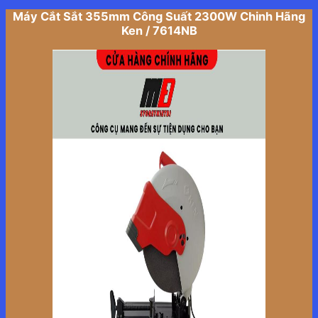
Máy Cắt Sắt 355mm Công Suất 2300W Chinh Hãng
Ken / 7614NB