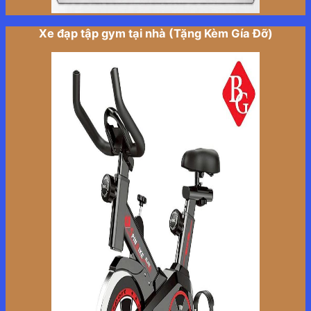
Xe đạp tập gym tại nhà (Tặng Kèm Gía Đỡ)