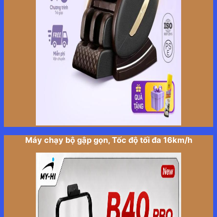
Máy chạy bộ gập gọn, Tốc độ tối đa 16km/h