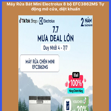
Máy Rửa Bát Mini Electrolux 8 bộ EFC3862MS Tự
động mở cửa, diệt khuẩn