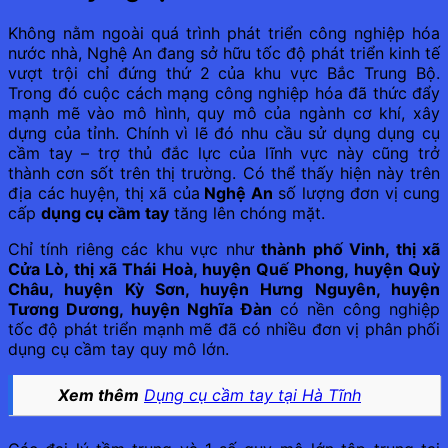
Không nằm ngoài quá trình phát triển công nghiệp hóa
nước nhà, Nghệ An đang sở hữu tốc độ phát triển kinh tế
vượt trội chỉ đứng thứ 2 của khu vực Bắc Trung Bộ.
Trong đó cuộc cách mạng công nghiệp hóa đã thức đẩy
mạnh mẽ vào mô hình, quy mô của ngành cơ khí, xây
dựng của tỉnh. Chính vì lẽ đó nhu cầu sử dụng dụng cụ
cầm tay – trợ thủ đắc lực của lĩnh vực này cũng trở
thành cơn sốt trên thị trường. Có thể thấy hiện này trên
địa các huyện, thị xã của
Nghệ An
số lượng đơn vị cung
cấp
dụng cụ cầm tay
tăng lên chóng mặt.
Chỉ tính riêng các khu vực như
thành phố Vinh, thị xã
Cửa Lò, thị xã Thái Hoà, huyện Quế Phong, huyện Quỳ
Châu, huyện Kỳ Sơn, huyện Hưng Nguyên, huyện
Tương Dương, huyện Nghĩa Đàn
có nền công nghiệp
tốc độ phát triển mạnh mẽ đã có nhiều đơn vị phân phối
dụng cụ cầm tay quy mô lớn.
Xem thêm
Dụng cụ cầm tay tại Hà Tĩnh