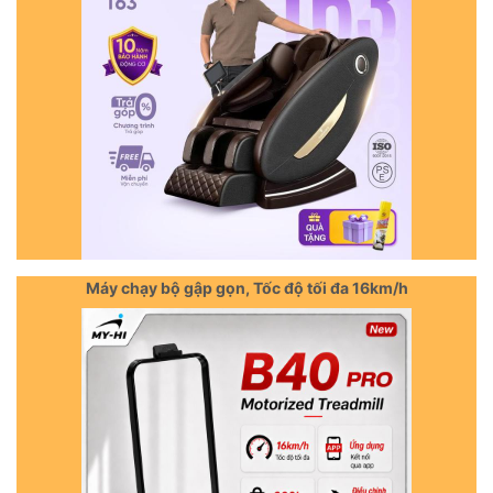
Máy chạy bộ gập gọn, Tốc độ tối đa 16km/h