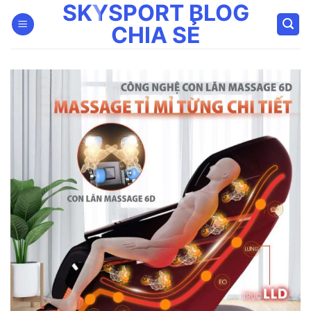
SKYSPORT BLOG
Bỏ
qua
CHIA SẺ
nội
dung