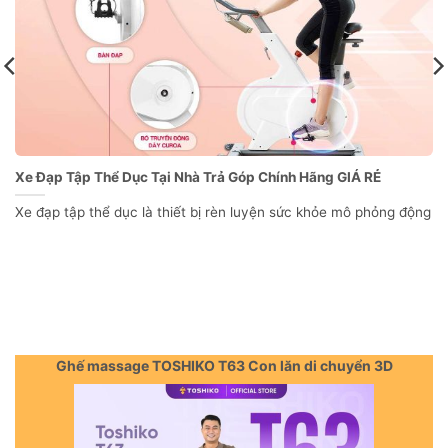
Xe Đạp Tập Thể Dục Tại Nhà Trả Góp Chính Hãng GIÁ RẺ
Xe đạp tập thể dục là thiết bị rèn luyện sức khỏe mô phỏng động
Ghế massage TOSHIKO T63 Con lăn di chuyển 3D