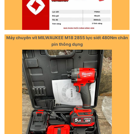
Máy chuyên vít MILWAUKEE M18 2855 lực siết 480Nm chân
pin thông dụng