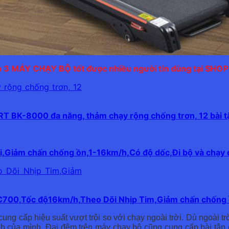
 3 MÁY CHẠY BỘ tốt được nhiều người tin dùng tại SHO
 BK-8000 đa năng, thảm chạy rộng chống trơn, 12 bài t
i,Giảm chấn chống ồn,1-16km/h,Có độ dốc,Đi bộ và chạy 
JC700,Tốc độ16km/h,Theo Dõi Nhịp Tim,Giảm chấn chống
 cấp hiệu suất vượt trội so với chạy ngoài trời. Dù ngoài trờ
ình của mình. Đai đệm trên máy chạy bộ cũng cung cấp bài tập 