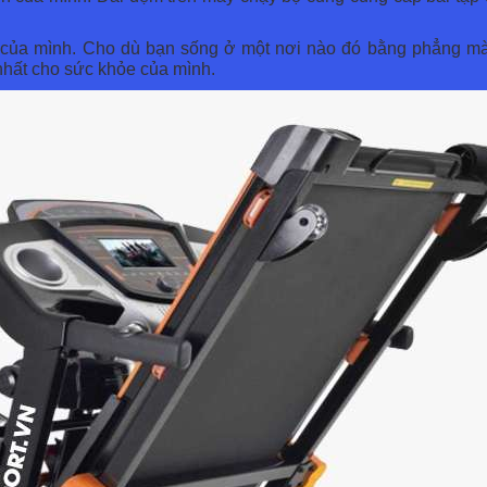
của mình. Cho dù bạn sống ở một nơi nào đó bằng phẳng mà 
hất cho sức khỏe của mình.