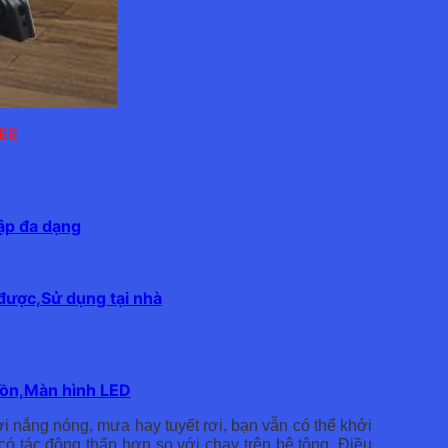
PEE
ập đa dạng
được,Sử dụng tại nhà
 ồn,Màn hình LED
i nắng nóng, mưa hay tuyết rơi, bạn vẫn có thể khởi
có tác động thấp hơn so với chạy trên bê tông. Điều