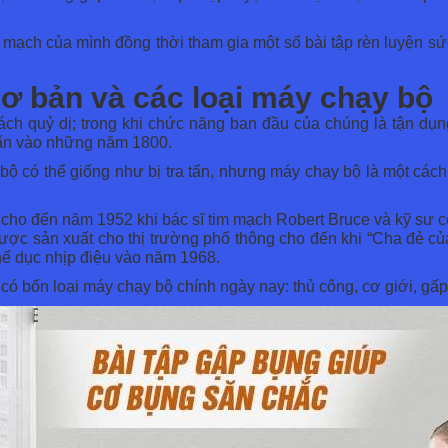
mạch của mình đồng thời tham gia một số bài tập rèn luyện sứ
cơ bản và các loại máy chạy bộ
 cách quỷ dị; trong khi chức năng ban đầu của chúng là tận 
tấn vào những năm 1800.
ộ có thể giống như bị tra tấn, nhưng máy chạy bộ là một cách 
n cho đến năm 1952 khi bác sĩ tim mạch Robert Bruce và kỹ sư
ợc sản xuất cho thị trường phổ thông cho đến khi “Cha đẻ của
hể dục nhịp điệu vào năm 1968.
ó bốn loại máy chạy bộ chính ngày nay: thủ công, cơ giới, gấ