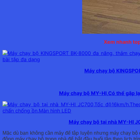
Xem nhanh top
Máy chạy bộ KINGSPORT
Máy chạy bộ MY-HI,Có thể gập lạ
Máy chạy bộ tại nhà MY-HI 
Mặc dù bạn không cần máy để tập luyện nhưng máy chạy bộ cung
động máy chạy bộ trong nhà để bắt đầu buổi tập theo lịch tr