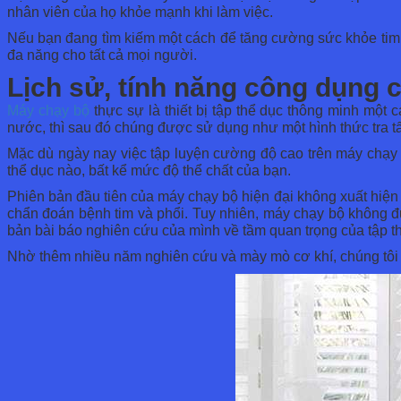
nhân viên của họ khỏe mạnh khi làm việc.
Nếu bạn đang tìm kiếm một cách để tăng cường sức khỏe tim 
đa năng cho tất cả mọi người.
Lịch sử, tính năng công dụng 
Máy ch
ạy bộ
thực sự là thiết bị tập thể dục thông minh một
nước, thì sau đó chúng được sử dụng như một hình thức tra 
Mặc dù ngày nay việc tập luyện cường độ cao trên máy chạy b
thể dục nào, bất kể mức độ thể chất của bạn.
Phiên bản đầu tiên của máy chạy bộ hiện đại không xuất hiệ
chẩn đoán bệnh tim và phổi. Tuy nhiên, máy chạy bộ không đư
bản bài báo nghiên cứu của mình về tầm quan trọng của tập t
Nhờ thêm nhiều năm nghiên cứu và mày mò cơ khí, chúng tôi c