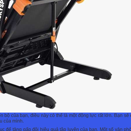
n bộ của bạn, điều này có thể là một động lực rất lớn. Bạn sẽ
êu của mình.
dục để tăng gấp đôi hiệu quả tập luyện của bạn. Một số văn p