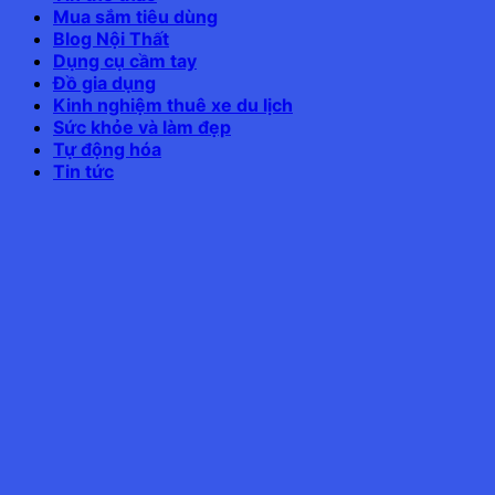
Mua sắm tiêu dùng
Blog Nội Thất
Dụng cụ cầm tay
Đồ gia dụng
Kinh nghiệm thuê xe du lịch
Sức khỏe và làm đẹp
Tự động hóa
Tin tức