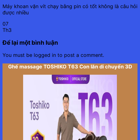
Máy khoan vặn vít chạy bằng pin có tốt không là câu hỏi
được nhiều
07
Th3
Để lại một bình luận
You must be logged in to post a comment.
Ghế massage TOSHIKO T63 Con lăn di chuyển 3D