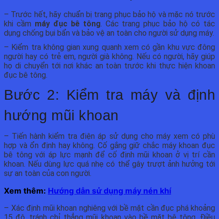
– Trước hết, hãy chuẩn bị trang phục bảo hộ và mặc nó trước
khi cầm
máy đục bê tông
. Các trang phục bảo hộ có tác
dụng chống bụi bẩn và bảo vệ an toàn cho người sử dụng máy.
– Kiểm tra không gian xung quanh xem có gần khu vực đông
người hay có trẻ em, người già không. Nếu có người, hãy giúp
họ di chuyển tới nơi khác an toàn trước khi thực hiện khoan
đục bê tông.
Bước 2: Kiểm tra máy và định
hướng mũi khoan
– Tiến hành kiểm tra điện áp sử dụng cho máy xem có phù
hợp và ổn định hay không. Cố gắng giữ chắc máy khoan đục
bê tông với áp lực mạnh để cố định mũi khoan ở vị trí cần
khoan. Nếu dùng lực quá nhẹ có thể gây trượt ảnh hưởng tới
sự an toàn của con người.
Xem thêm:
Hướng dẫn sử dụng máy nén khí
– Xác định mũi khoan nghiêng với bề mặt cần đục phá khoảng
15 độ, tránh chỉ thẳng mũi khoan vào bề mặt bê tông. Điều