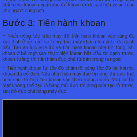
chỉnh mũi khoan chuẩn xác để khoan được sâu hơn và an toàn
cho người dùng hơn.
Bước 3: Tiến hành khoan
– Nhấn công tắc trên máy để tiến hành khoan vào vùng đã
xác định ở bề mặt bê tông. Đặt máy khoan lên vị trí đã đánh
dấu. Tạo áp lực vừa đủ và tiến hành khoan phá bê tông. Khi
khoan ở bề mặt sàn thực hiện khoan bắt đầu từ cạnh trước,
khoan tường thì tiến hành đục phá từ bên trong ra ngoài.
– Tiến hành khoan từ tốc độ chậm rồi nâng tốc độ lên khi mũi
khoan đã cố định. Nếu phát hiện máy đục bị nóng thì tạm thời
nghỉ sau đó tiếp tục khoan sâu theo mong muốn. Một số bề
mặt không thể tạo lỗ bằng mũi đục thì dùng búa tạo lỗ trước,
sau đó đục phá bằng máy đục.