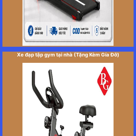
Xe đạp tập gym tại nhà (Tặng Kèm Gía Đỡ)