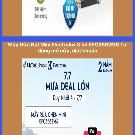
Máy Rửa Bát Mini Electrolux 8 bộ EFC3862MS Tự
động mở cửa, diệt khuẩn