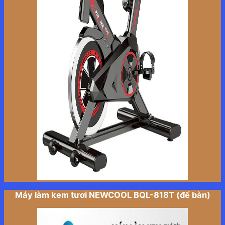
Máy làm kem tươi NEWCOOL BQL-818T (để bàn)