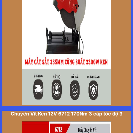
Chuyên Vít Ken 12V 6712 170Nm 3 cấp tốc độ 3