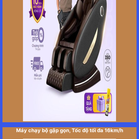
Máy chạy bộ gập gọn, Tốc độ tối đa 16km/h