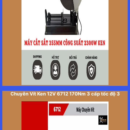
Chuyên Vít Ken 12V 6712 170Nm 3 cấp tốc độ 3