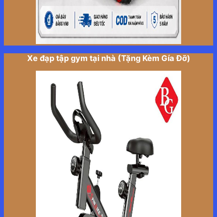
Xe đạp tập gym tại nhà (Tặng Kèm Gía Đỡ)