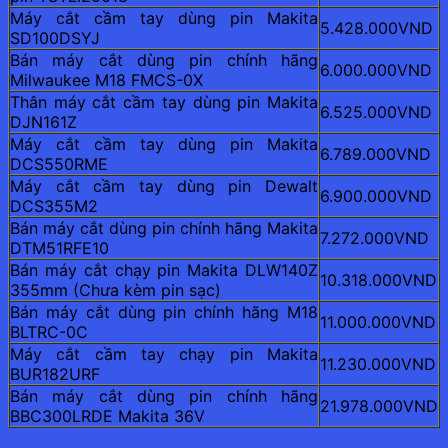
Máy cắt cầm tay dùng pin Makita
5.428.000VND
SD100DSYJ
Bán máy cắt dùng pin chính hãng
6.000.000VND
Milwaukee M18 FMCS-0X
Thân máy cắt cầm tay dùng pin Makita
6.525.000VND
DJN161Z
Máy cắt cầm tay dùng pin Makita
6.789.000VND
DCS550RME
Máy cắt cầm tay dùng pin Dewalt
6.900.000VND
DCS355M2
Bán máy cắt dùng pin chính hãng Makita
7.272.000VND
DTM51RFE10
Bán máy cắt chạy pin Makita DLW140Z
10.318.000VND
355mm (Chưa kèm pin sạc)
Bán máy cắt dùng pin chính hãng M18
11.000.000VND
BLTRC-0C
Máy cắt cầm tay chạy pin Makita
11.230.000VND
BUR182URF
Bán máy cắt dùng pin chính hãng
21.978.000VND
BBC300LRDE Makita 36V