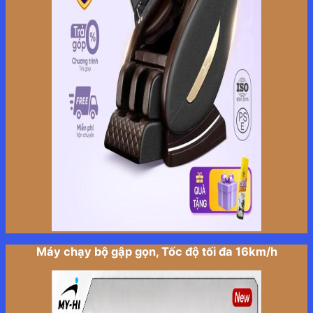
Máy chạy bộ gập gọn, Tốc độ tối đa 16km/h