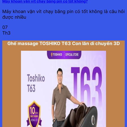
Máy khoan vặn vít chạy bằng pin có tốt không?
Máy khoan vặn vít chạy bằng pin có tốt không là câu hỏi
được nhiều
07
Th3
Ghế massage TOSHIKO T63 Con lăn di chuyển 3D