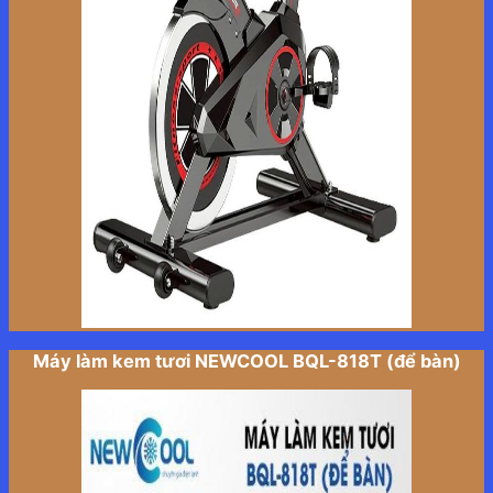
Máy làm kem tươi NEWCOOL BQL-818T (để bàn)