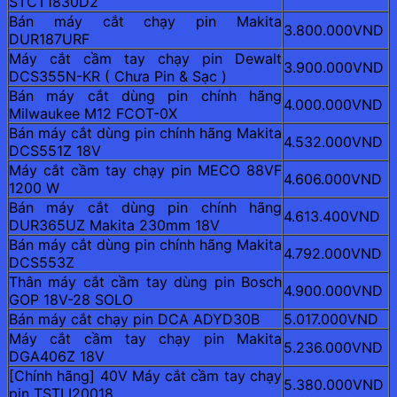
STCT1830D2
Bán máy cắt chạy pin Makita
3.800.000VND
DUR187URF
Máy cắt cầm tay chạy pin Dewalt
3.900.000VND
DCS355N-KR ( Chưa Pin & Sạc )
Bán máy cắt dùng pin chính hãng
4.000.000VND
Milwaukee M12 FCOT-0X
Bán máy cắt dùng pin chính hãng Makita
4.532.000VND
DCS551Z 18V
Máy cắt cầm tay chạy pin MECO 88VF
4.606.000VND
1200 W
Bán máy cắt dùng pin chính hãng
4.613.400VND
DUR365UZ Makita 230mm 18V
Bán máy cắt dùng pin chính hãng Makita
4.792.000VND
DCS553Z
Thân máy cắt cầm tay dùng pin Bosch
4.900.000VND
GOP 18V-28 SOLO
Bán máy cắt chạy pin DCA ADYD30B
5.017.000VND
Máy cắt cầm tay chạy pin Makita
5.236.000VND
DGA406Z 18V
[Chính hãng] 40V Máy cắt cầm tay chạy
5.380.000VND
pin TSTLI20018