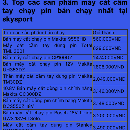
3. Top các sản phẩm máy cắt cầm
tay chạy pin bán chạy nhất tại
skysport
Top các sản phẩm bán chạy
Giá thành
Bán máy cắt chạy pin Makita 9556HB
560.000VND
Máy cắt cầm tay dùng pin Total
629.000VND
TMLI2001
Bán máy cắt chạy pin CP100DZ
1.474.000VND
Bán máy cắt chạy pin 12V Makita
1.806.000VND
UH353DZ
Thân máy cắt cầm tay dùng pin Makita
2.049.000VND
TM30DZ
10.8V Bán máy cắt dùng pin chính hãng
3.146.000VND
Makita CC300DZ
Bán máy cắt dùng pin chính hãng Makita
3.148.000VND
DCS550Z 18V
Bán máy cắt chạy pin Bosch 18V Li-ion
3.200.000VND
GWS 18V-LI Solo.
Máy cắt cầm tay dùng pin Stanley
3.490.000VND