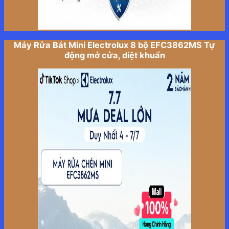
Máy Rửa Bát Mini Electrolux 8 bộ EFC3862MS Tự
động mở cửa, diệt khuẩn