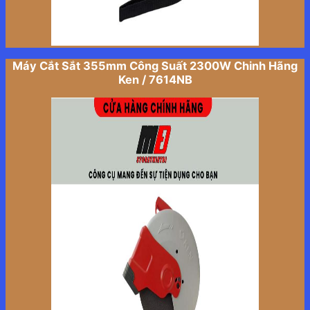
Máy Cắt Sắt 355mm Công Suất 2300W Chinh Hãng
Ken / 7614NB