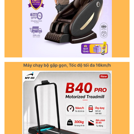
Máy chạy bộ gập gọn, Tốc độ tối đa 16km/h