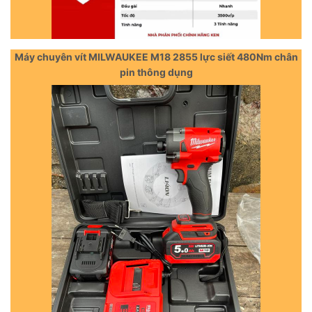
Máy chuyên vít MILWAUKEE M18 2855 lực siết 480Nm chân
pin thông dụng