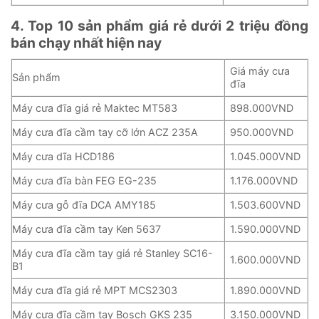
4. Top 10 sản phẩm giá rẻ dưới 2 triệu đồng
bán chạy nhất hiện nay
Giá máy cưa
Sản phẩm
đĩa
Máy cưa đĩa giá rẻ Maktec MT583
898.000VND
Máy cưa đĩa cầm tay cỡ lớn ACZ 235A
950.000VND
Máy cưa dĩa HCD186
1.045.000VND
Máy cưa đĩa bàn FEG EG-235
1.176.000VND
Máy cưa gỗ đĩa DCA AMY185
1.503.600VND
Máy cưa đĩa cầm tay Ken 5637
1.590.000VND
Máy cưa đĩa cầm tay giá rẻ Stanley SC16-
1.600.000VND
B1
Máy cưa đĩa giá rẻ MPT MCS2303
1.890.000VND
Máy cưa đĩa cầm tay Bosch GKS 235
3.150.000VND