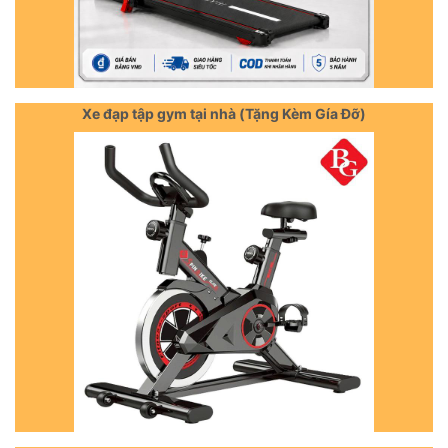
Xe đạp tập gym tại nhà (Tặng Kèm Gía Đỡ)