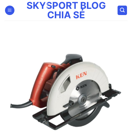
SKYSPORT BLOG
Bỏ
qua
CHIA SẺ
nội
dung