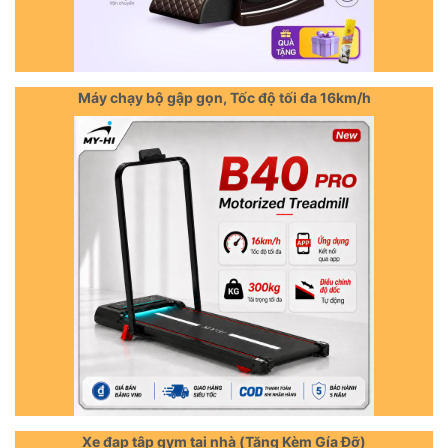
Máy chạy bộ gập gọn, Tốc độ tối đa 16km/h
Xe đạp tập gym tại nhà (Tặng Kèm Gía Đỡ)