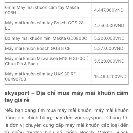
6mm Máy mài khuôn cầm tay Makita
4.447.000VND
906H
Máy mài khuôn cầm tay Bosch GGS 28
4.750.000VND
LC
Bộ máy mài khuôn mini Makita GD0800C
5.200.000VND
Máy mài khuôn Bosch GGS 8 CE
5.377.000VND
Máy mài khuôn Milwaukee M18 FDG-0C (
5.520.000VND
Chưa Pin & Sạc )
Máy mài khuôn cầm tay UAK 30 RF
15.490.200VND
06490703
skysport – Địa chỉ mua máy mài khuôn cầm
tay giá rẻ
Nếu bạn đang tìm mua máy mài khuôn, máy mài khuôn
dùng pin chính hãng, hãy đến với skysport. Chúng tôi
là đơn vị chuyên cung cấp máy mài khuôn các loại đến
từ nhiều thương hiệu nổi tiếng Bosch, Makita, Black