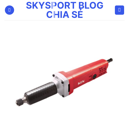
SKYSPORT BLOG
Bỏ
qua
CHIA SẺ
nội
dung