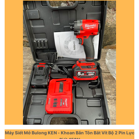
Máy Siết Mở Bulong KEN - Khoan Bắn Tôn Bắt Vít Bộ 2 Pin Lực