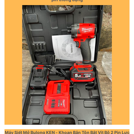
Máy Siết Mở Bulong KEN - Khoan Bắn Tôn Bắt Vít Bộ 2 Pin Lực