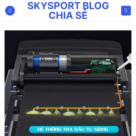
SKYSPORT BLOG
Bỏ
qua
CHIA SẺ
nội
dung