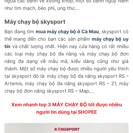
ngừa các bệnh về xương khớp, một số bệnh nguy hiểm
như tim mạch, béo phì, ung thư,…
Máy chạy bộ skysport
Bạn đang tìm
mua máy chạy bộ ở Cà Mau
, skysport có
thể mang đến cho bạn các sản phẩm
máy chạy bộ uy
tín
và chất lượng nhất. Hiện nay cửa hàng có rất nhiều
các loại máy chạy bộ đa năng và máy chạy bộ đơn
năng đa dạng về mẫu mã, kiểu dáng cũng như giá
thành. Một số máy chạy bộ được nhiều người yêu thích
tại skysport đó là: máy chạy bộ đa năng skysport RS –
Artemis, máy chạy bộ đa năng skysport RS – Z1, máy
chạy bộ đơn năng skysport RS – Map,…
Xem nhanh top 3 MÁY CHẠY BỘ tốt được nhiều
người tin dùng tại SHOPEE