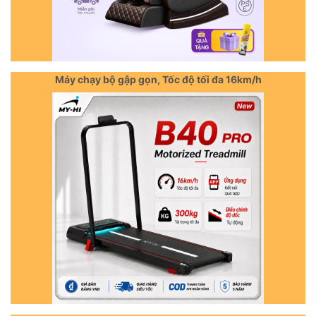
Máy chạy bộ gập gọn, Tốc độ tối đa 16km/h