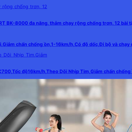
 BK-8000 đa năng, thảm chạy rộng chống trơn, 12 bài t
i,Giảm chấn chống ồn,1-16km/h,Có độ dốc,Đi bộ và chạy 
JC700,Tốc độ16km/h,Theo Dõi Nhịp Tim,Giảm chấn chống