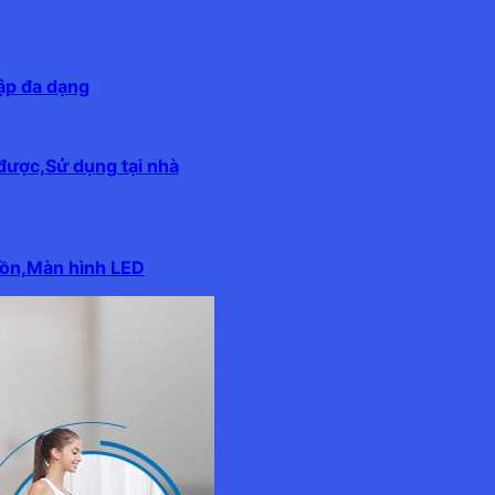
ập đa dạng
được,Sử dụng tại nhà
 ồn,Màn hình LED