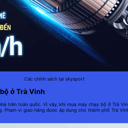
Các chính sách tại skysport
bộ ở Trà Vinh
 nhà trên toàn quốc. Vì vậy, khi mua máy chạy bộ ở Trà V
g. Phạm vi giao hàng được áp dụng cho thành phố Trà Vin