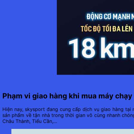
Phạm vi giao hàng khi mua máy chạy 
Hiện nay, skysport đang cung cấp dịch vụ giao hàng tại
sản phẩm về tận nhà trong thời gian vô cùng nhanh chón
Châu Thành, Tiểu Cần,…