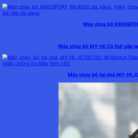
Máy chạy bộ KINGSPORT
Máy chạy bộ MY-HI,Có thể gập lạ
Máy chạy bộ tại nhà MY-HI 