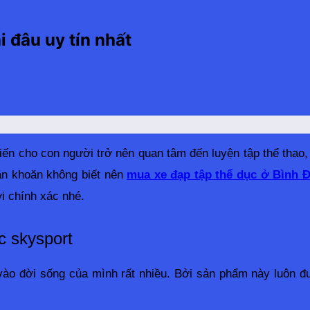
i đâu uy tín nhất
khiến cho con người trở nên quan tâm đến luyện tập thể tha
n khoăn không biết nên 
mua xe đạp tập thể dục ở Bình 
ời chính xác nhé.
c skysport
ào đời sống của mình rất nhiều. Bởi sản phẩm này luôn đượ