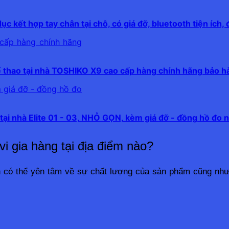
c kết hợp tay chân tại chỗ, có giá đỡ, bluetooth tiện ích,
ể thao tại nhà TOSHIKO X9 cao cấp hàng chính hãng bảo 
tại nhà Elite 01 - 03, NHỎ GỌN, kèm giá đỡ - đồng hồ đo n
i gia hàng tại địa điểm nào?
ạn có thể yên tâm về sự chất lượng của sản phẩm cũng như 