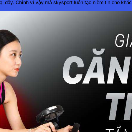
i đây. Chính vì vậy mà skysport luôn tạo niềm tin cho khá