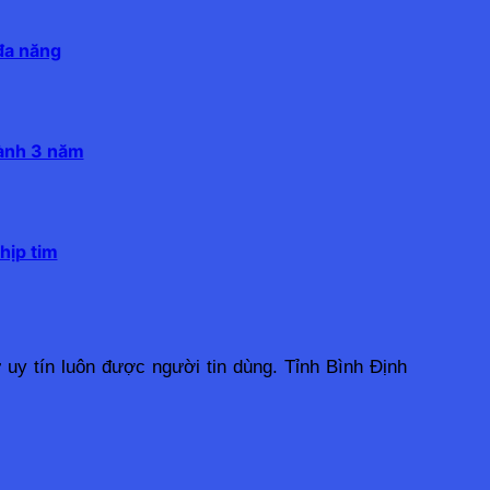
 đa năng
hành 3 năm
hịp tim
uy tín luôn được người tin dùng. Tỉnh Bình Định 