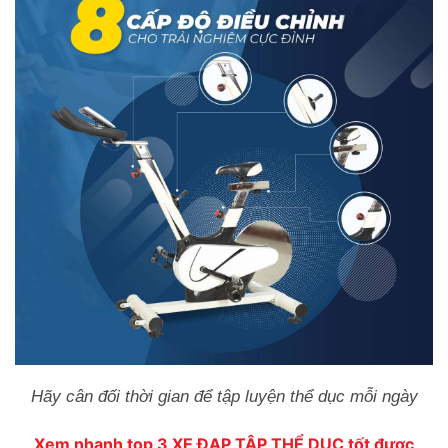
Hãy cân đối thời gian để tập luyện thể dục mỗi ngày
Xem nhanh top 3 XE ĐẠP TẬP THỂ DỤC tốt được