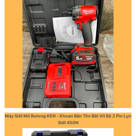
Máy Siết Mở Bulong KEN - Khoan Bắn Tôn Bắt Vít Bộ 2 Pin Lực
Siết 450N