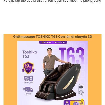
Xe đạp tập thể dục là thiết bị rèn luyện sức khỏe mô phỏng động
Ghế massage TOSHIKO T63 Con lăn di chuyển 3D