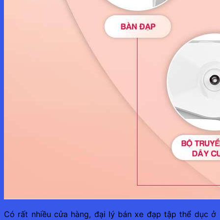
Có rất nhiều cửa hàng, đại lý bán xe đạp tập thể dục ở