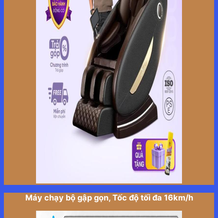
Máy chạy bộ gập gọn, Tốc độ tối đa 16km/h