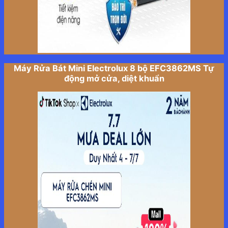
Máy Rửa Bát Mini Electrolux 8 bộ EFC3862MS Tự
động mở cửa, diệt khuẩn