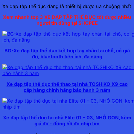
Xe đạp tập thể dục đang là thiết bị được ưa chuộng nhất
Xem nhanh top 3 XE ĐẠP TẬP THỂ DỤC tốt được nhiều
người tin dùng tại SHOPEE
BG-Xe đạp tập thể dục kết hợp tay chân tại chỗ, có giá
đỡ, bluetooth tiện ích, đa năng
Xe đạp tập thể dục thể thao tại nhà TOSHIKO X9 cao
cấp hàng chính hãng bảo hành 3 năm
Xe đạp tập thể dục tại nhà Elite 01 - 03, NHỎ GỌN, kèm
giá đỡ - đồng hồ đo nhịp tim