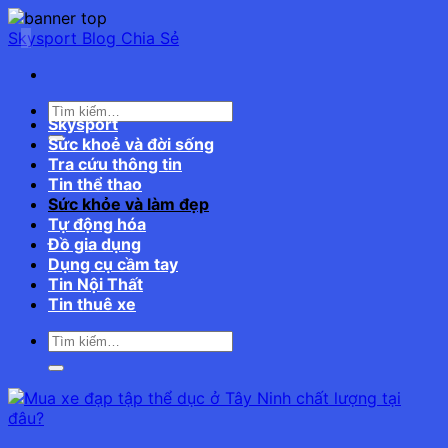
Bỏ
qua
Skysport Blog Chia Sẻ
nội
dung
Skysport
Sức khoẻ và đời sống
Tra cứu thông tin
Tin thể thao
Sức khỏe và làm đẹp
Tự động hóa
Đồ gia dụng
Dụng cụ cầm tay
Tin Nội Thất
Tin thuê xe