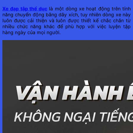
Xe đạp tập thể dục
là một dòng xe hoạt động trên tính
năng chuyển động bằng dây xích, tuy nhiên dòng xe này
luôn được cải thiện và luôn được thiết kế chắc chắn từ
nhiều chức năng khác để phù hợp với việc luyện tập
hàng ngày của mọi người.