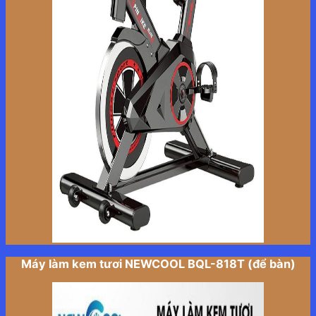
Máy làm kem tươi NEWCOOL BQL-818T (để bàn)