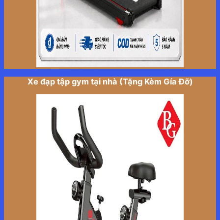
Xe đạp tập gym tại nhà (Tặng Kèm Gía Đỡ)