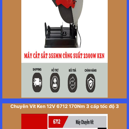
Chuyên Vít Ken 12V 6712 170Nm 3 cấp tốc độ 3