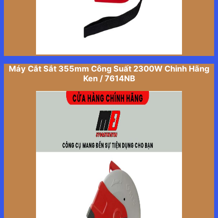
Máy Cắt Sắt 355mm Công Suất 2300W Chinh Hãng
Ken / 7614NB