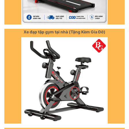
Xe đạp tập gym tại nhà (Tặng Kèm Gía Đỡ)