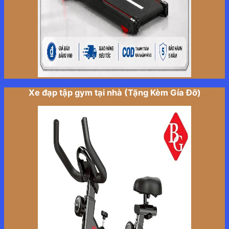
Xe đạp tập gym tại nhà (Tặng Kèm Gía Đỡ)