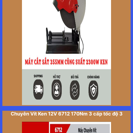
Chuyên Vít Ken 12V 6712 170Nm 3 cấp tốc độ 3