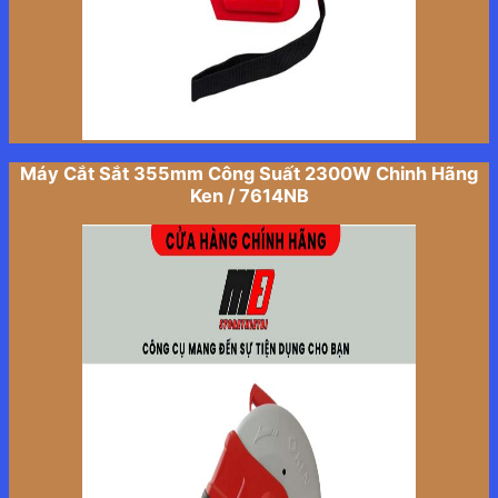
Máy Cắt Sắt 355mm Công Suất 2300W Chinh Hãng
Ken / 7614NB