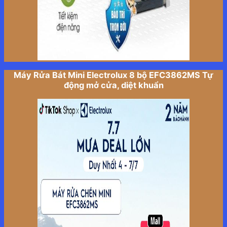
Máy Rửa Bát Mini Electrolux 8 bộ EFC3862MS Tự
động mở cửa, diệt khuẩn