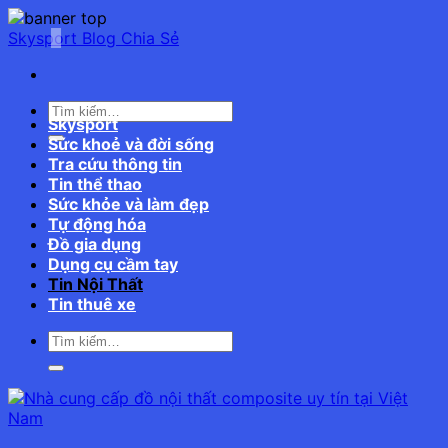
Bỏ
qua
Skysport Blog Chia Sẻ
nội
dung
Skysport
Sức khoẻ và đời sống
Tra cứu thông tin
Tin thể thao
Sức khỏe và làm đẹp
Tự động hóa
Đồ gia dụng
Dụng cụ cầm tay
Tin Nội Thất
Tin thuê xe