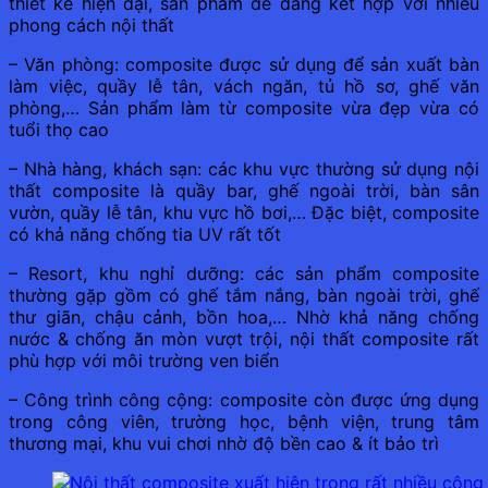
thiết kế hiện đại, sản phẩm dễ dàng kết hợp với nhiều
phong cách nội thất
– Văn phòng: composite được sử dụng để sản xuất bàn
làm việc, quầy lễ tân, vách ngăn, tủ hồ sơ, ghế văn
phòng,… Sản phẩm làm từ composite vừa đẹp vừa có
tuổi thọ cao
– Nhà hàng, khách sạn: các khu vực thường sử dụng nội
thất composite là quầy bar, ghế ngoài trời, bàn sân
vườn, quầy lễ tân, khu vực hồ bơi,… Đặc biệt, composite
có khả năng chống tia UV rất tốt
– Resort, khu nghỉ dưỡng: các sản phẩm composite
thường gặp gồm có ghế tắm nắng, bàn ngoài trời, ghế
thư giãn, chậu cảnh, bồn hoa,… Nhờ khả năng chống
nước & chống ăn mòn vượt trội, nội thất composite rất
phù hợp với môi trường ven biển
– Công trình công cộng: composite còn được ứng dụng
trong công viên, trường học, bệnh viện, trung tâm
thương mại, khu vui chơi nhờ độ bền cao & ít bảo trì