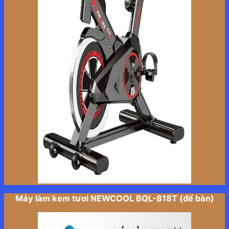
Máy làm kem tươi NEWCOOL BQL-818T (để bàn)