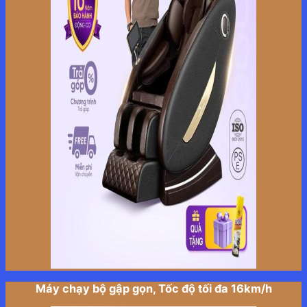
Máy chạy bộ gập gọn, Tốc độ tối đa 16km/h