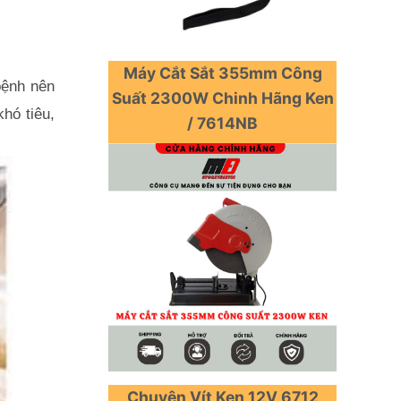
Máy Cắt Sắt 355mm Công
ệnh nên 
Suất 2300W Chinh Hãng Ken
ó tiêu, 
/ 7614NB
Chuyên Vít Ken 12V 6712