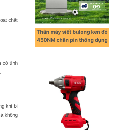
oạt chất 
Thân máy siết bulong ken đỏ
450NM chân pin thông dụng
có tính 
.
 khi bị 
à không 