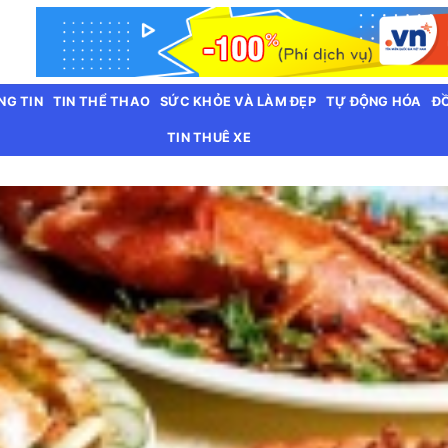
NG TIN
TIN THỂ THAO
SỨC KHỎE VÀ LÀM ĐẸP
TỰ ĐỘNG HÓA
ĐỒ
TIN THUÊ XE