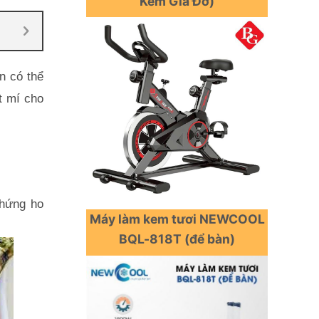
Kèm Gía Đỡ)
 có thể 
t mí cho 
hứng ho 
Máy làm kem tươi NEWCOOL
BQL-818T (để bàn)