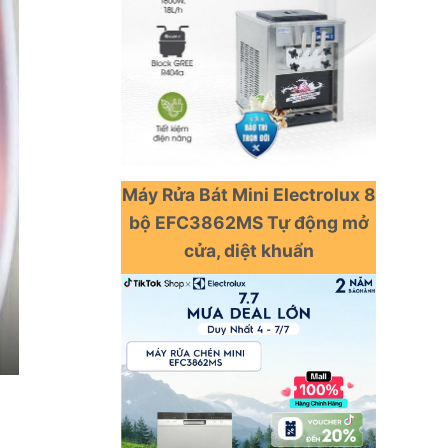
Máy Rửa Bát Mini Electrolux 8
bộ EFC3862MS Tự động mở
cửa, diệt khuẩn