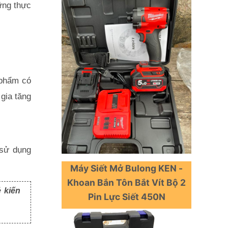
ng thực 
phẩm có 
gia tăng 
sử dụng 
Máy Siết Mở Bulong KEN -
Khoan Bắn Tôn Bắt Vít Bộ 2
ẻ kiến
Pin Lực Siết 450N