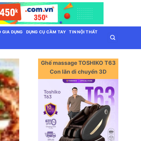
 GIA DỤNG
DỤNG CỤ CẦM TAY
TIN NỘI THẤT
Ghế massage TOSHIKO T63
Con lăn di chuyển 3D