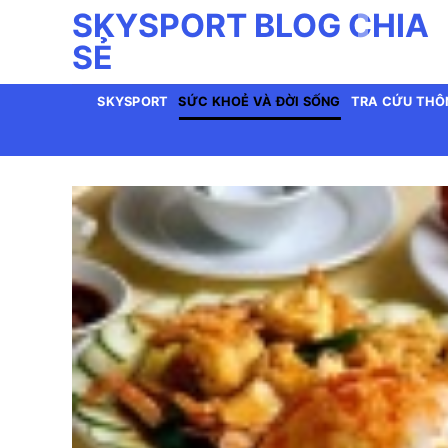
Bỏ
SKYSPORT BLOG CHIA
qua
SẺ
nội
dung
SKYSPORT
SỨC KHOẺ VÀ ĐỜI SỐNG
TRA CỨU THÔ