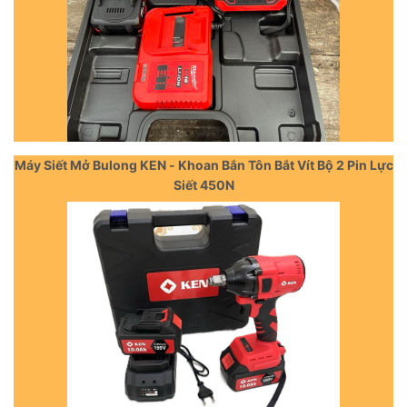
Máy Siết Mở Bulong KEN - Khoan Bắn Tôn Bắt Vít Bộ 2 Pin Lực
Siết 450N