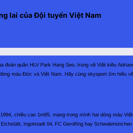
ng lai của Đội tuyển Việt Nam
của đoàn quân HLV Park Hang Seo, trung vệ Việt kiều Adria
i dòng máu Đức và Việt Nam. 
Hãy cùng skysport tìm hiểu về
1994, chiều cao 1m85, mang trong mình hai dòng máu Việt 
B Eichstätt, Ingolstadt 04, FC Gerolfing hay Schwabmünchen