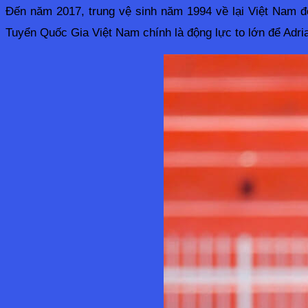
Đến năm 2017, trung vệ sinh năm 1994 về lại Việt Nam đ
Tuyển Quốc Gia Việt Nam chính là động lực to lớn để Adri