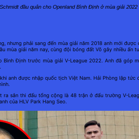
 Schmidt đầu quân cho Openland Bình Định ở mùa giải 2022
ng, nhưng phải sang đến mùa giải năm 2018 anh mới được 
đầu mùa giải năm nay, cùng đội bóng đất Võ gây nhiều ấn t
Bình Định trước mùa giải V-League 2022. Anh đã góp mặ
.
u khi anh được nhập quốc tịch Việt Nam. Hải Phòng lập tức 
ình.
 ra sân thi đấu tổng cộng là 48 trận ở đấu trường V-Lea
 xanh của HLV Park Hang Seo.