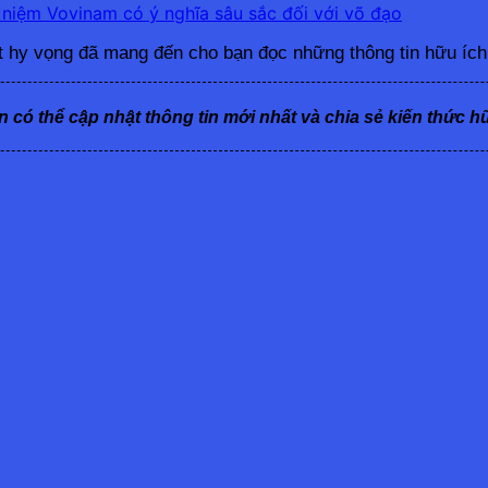
 niệm Vovinam có ý nghĩa sâu sắc đối với võ đạo
t hy vọng đã mang đến cho bạn đọc những thông tin hữu ích 
n có thể cập nhật thông tin mới nhất và chia sẻ kiến thức h