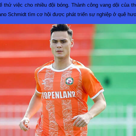
ể thử việc cho nhiều đội bóng. Thành công vang dội của t
ano Schmidt tìm cơ hội được phát triển sự nghiệp ở quê hư