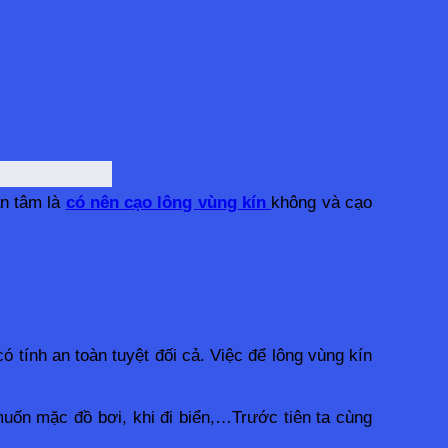
n tâm là 
có nên cạo lông vùng kín 
không và cạo 
tính an toàn tuyệt đối cả. Việc để lông vùng kín 
ốn mặc đồ bơi, khi đi biển,…Trước tiên ta cùng 