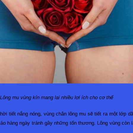
Lông mu vùng kín mang lại nhiều lợi ích cho cơ thể
hời tiết nắng nóng, vùng chân lông mu sẽ tiết ra một lớp dầ
áo hàng ngày tránh gây những tổn thương. Lông vùng còn là