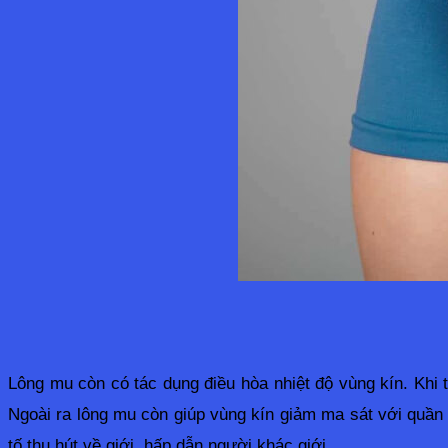
Lông mu còn có tác dụng điều hòa nhiệt độ vùng kín. Khi t
Ngoài ra lông mu còn giúp vùng kín giảm ma sát với quần 
tố thu hút về giới, hấp dẫn người khác giới. 