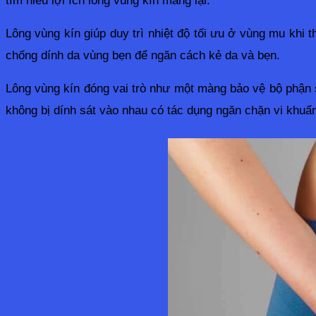
Lông vùng kín giúp duy trì nhiệt độ tối ưu ở vùng mu khi 
chống dính da vùng bẹn để ngăn cách kẻ da và bẹn.
Lông vùng kín đóng vai trò như một màng bảo vệ bộ phận 
không bị dính sát vào nhau có tác dụng ngăn chặn vi khuẩn