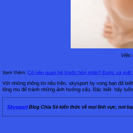
Việc 
Xem thêm:
Có nên quan hệ trước hôn nhân? Được và mất 
Với những thông tin nêu trên, skysport hy vọng bạn đã biết
lông mu để tránh những ảnh hưởng xấu. Đặc biệt  hãy luôn 
Skysport
Blog Chia Sẻ kiến thức về mọi lĩnh vực, nơi bạ