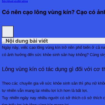
Sức khoẻ và đời sống
Có nên cạo lông vùng kín? Cạo có ả
Nội dung bài viết
Ngày này, việc cạo lông vùng kín trở nên phổ biến ở cả 
có ảnh hưởng đến sức khỏe sinh sản hay không? Cùng skyspo
Lông vùng kín có tác dụng gì đối với cơ t
Theo các chuyên gia về sức khỏe sinh sản thì phụ nữ không
tự nhiên vẫn mang lại nhiều lợi ích hơn là bất lợi. 
Tuy nhiên ngày nay nhiều người có sở thích có sở thích 
tìm hiểu lợi ích lông vùng kín mang lại.