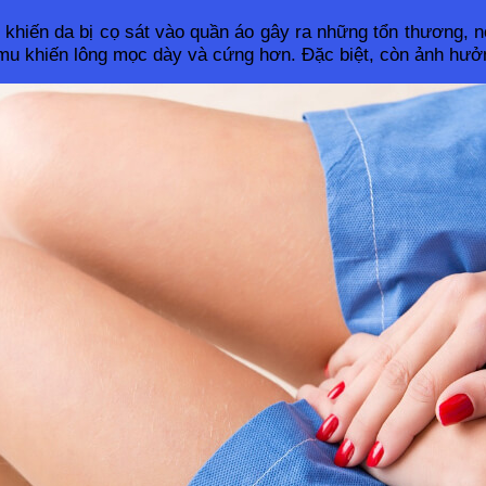
, khiến da bị cọ sát vào quần áo gây ra những tổn thương, 
 mu khiến lông mọc dày và cứng hơn. Đặc biệt, còn ảnh hưở