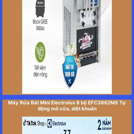
Máy Rửa Bát Mini Electrolux 8 bộ EFC3862MS Tự
động mở cửa, diệt khuẩn