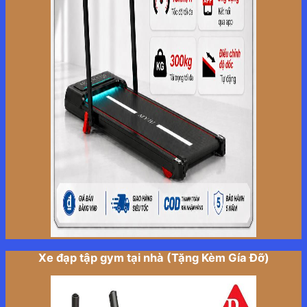
Xe đạp tập gym tại nhà (Tặng Kèm Gía Đỡ)