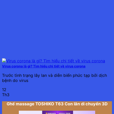
Virus corona là gì? Tìm hiểu chi tiết về virus corona
Trước tình trạng lây lan và diễn biến phức tạp bởi dịch
bệnh do virus
12
Th3
Ghế massage TOSHIKO T63 Con lăn di chuyển 3D