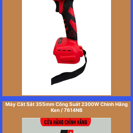
Máy Cắt Sắt 355mm Công Suất 2300W Chinh Hãng
Ken / 7614NB