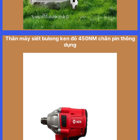
Thân máy siết bulong ken đỏ 450NM chân pin thông
dụng