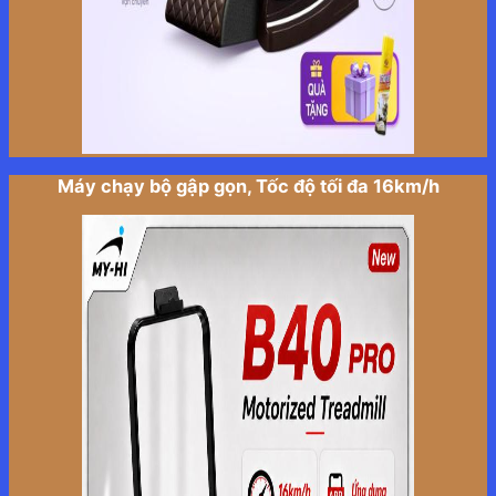
Máy chạy bộ gập gọn, Tốc độ tối đa 16km/h