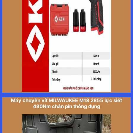
Máy chuyên vít MILWAUKEE M18 2855 lực siết
480Nm chân pin thông dụng