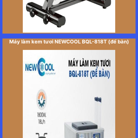
Máy làm kem tươi NEWCOOL BQL-818T (để bàn)