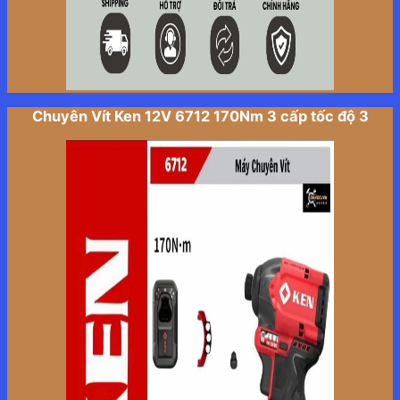
Chuyên Vít Ken 12V 6712 170Nm 3 cấp tốc độ 3