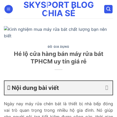
SKYSPORT BLOG
Bỏ
qua
CHIA SẺ
nội
dung
ĐỒ GIA DỤNG
Hé lộ cửa hàng bán máy rửa bát
TPHCM uy tín giá rẻ
Nội dung bài viết
Ngày nay máy rửa chén bát là thiết bị nhà bếp đóng
vai trò quan trọng trong nhiều hộ gia đình. Nó giúp
cho người nội trợ tiết kiệm được công sức, thời gian