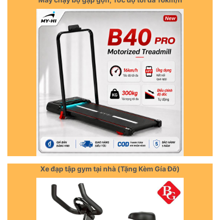
Xe đạp tập gym tại nhà (Tặng Kèm Gía Đỡ)