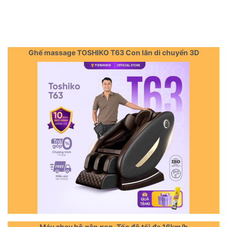
Ghế massage TOSHIKO T63 Con lăn di chuyển 3D
Máy chạy bộ gập gọn, Tốc độ tối đa 16km/h