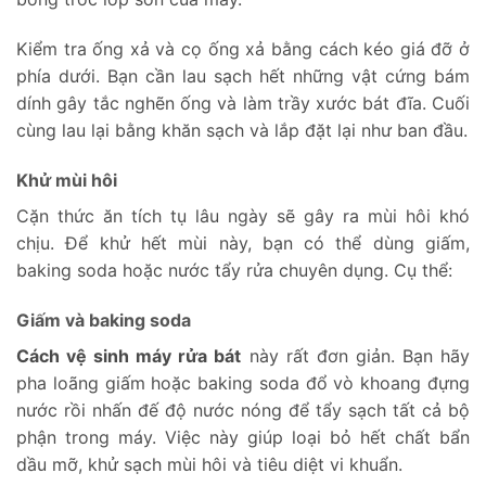
Kiểm tra ống xả và cọ ống xả bằng cách kéo giá đỡ ở
phía dưới. Bạn cần lau sạch hết những vật cứng bám
dính gây tắc nghẽn ống và làm trầy xước bát đĩa. Cuối
cùng lau lại bằng khăn sạch và lắp đặt lại như ban đầu.
Khử mùi hôi
Cặn thức ăn tích tụ lâu ngày sẽ gây ra mùi hôi khó
chịu. Để khử hết mùi này, bạn có thể dùng giấm,
baking soda hoặc nước tẩy rửa chuyên dụng. Cụ thể:
Giấm và baking soda
Cách vệ sinh máy rửa bát
này rất đơn giản. Bạn hãy
pha loãng giấm hoặc baking soda đổ vò khoang đựng
nước rồi nhấn đế độ nước nóng để tẩy sạch tất cả bộ
phận trong máy. Việc này giúp loại bỏ hết chất bẩn
dầu mỡ, khử sạch mùi hôi và tiêu diệt vi khuẩn.