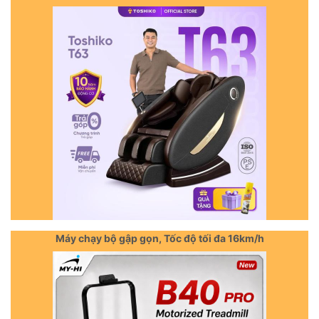
Máy chạy bộ gập gọn, Tốc độ tối đa 16km/h