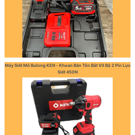
Máy Siết Mở Bulong KEN - Khoan Bắn Tôn Bắt Vít Bộ 2 Pin Lực
Siết 450N