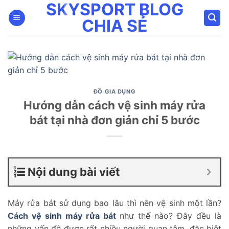
SKYSPORT BLOG
Bỏ
qua
CHIA SẺ
nội
dung
ĐỒ GIA DỤNG
Hướng dẫn cách vệ sinh máy rửa
bát tại nhà đơn giản chỉ 5 bước
Nội dung bài viết
Máy rửa bát sử dụng bao lâu thì nên vệ sinh một lần?
Cách vệ sinh máy rửa bát
như thế nào? Đây đều là
những vấn đề được rất nhiều người quan tâm, đặc biệt