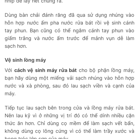
nhíp để lấy hết chúng ra.
Dùng bàn chải đánh răng đã qua sử dụng nhúng vào
hỗn hợp nước ấm pha nước rửa bát rồi vệ sinh cánh
tay phun. Bạn cũng có thể ngâm cánh tay phun vào
giấm trắng và nước ấm trước để mảnh vụn dễ làm
sạch hơn.
Vệ sinh lồng máy
Với
cách vệ sinh máy rửa bát
cho bộ phận lồng máy,
bạn hãy dùng một miếng vải sạch nhúng vào hỗn hợp
nước và xà phòng, sau đó lau sạch viền và cạnh của
máy.
Tiếp tục lau sạch bên trong cửa và lồng máy rửa bát.
Nên lau kỹ vì ở những vị trí đó có thể dính nhiều cặn
thức ăn hơn. Chỉ dùng cọ mềm để làm sạch vết bẩn,
không dùng cọ lông cứng vì có thể làm trầy xước và
bong tróc lớp sơn của máy.