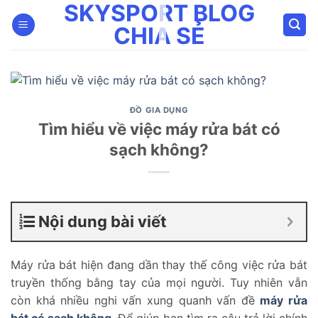
SKYSPORT BLOG
Bỏ
qua
CHIA SẺ
nội
dung
ĐỒ GIA DỤNG
Tìm hiểu về việc máy rửa bát có
sạch không?
Nội dung bài viết
Máy rửa bát hiện đang dần thay thế công việc rửa bát
truyền thống bằng tay của mọi người. Tuy nhiên vẫn
còn khá nhiều nghi vấn xung quanh vấn đề
máy rửa
bát có sạch không
. Để giúp bạn tìm ra câu trả lời chính