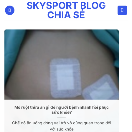
SKYSPORT BLOG
Bỏ
qua
CHIA SẺ
nội
dung
Mổ ruột thừa ăn gì để người bệnh nhanh hồi phục
sức khỏe?
Chế độ ăn uống đóng vai trò vô cùng quan trọng đối
với sức khỏe