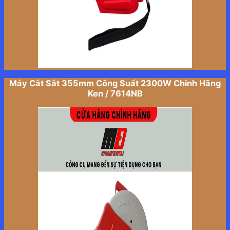
Máy Cắt Sắt 355mm Công Suất 2300W Chinh Hãng
Ken / 7614NB