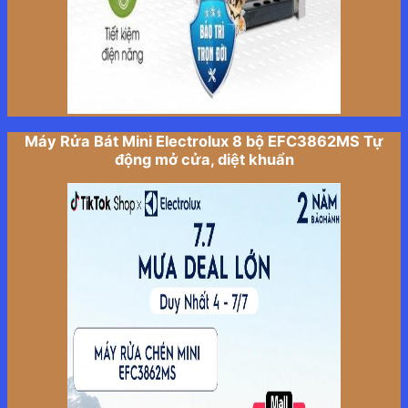
Máy Rửa Bát Mini Electrolux 8 bộ EFC3862MS Tự
động mở cửa, diệt khuẩn