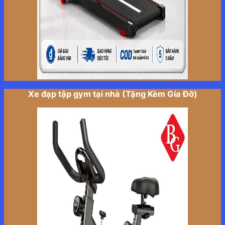
Xe đạp tập gym tại nhà (Tặng Kèm Gía Đỡ)