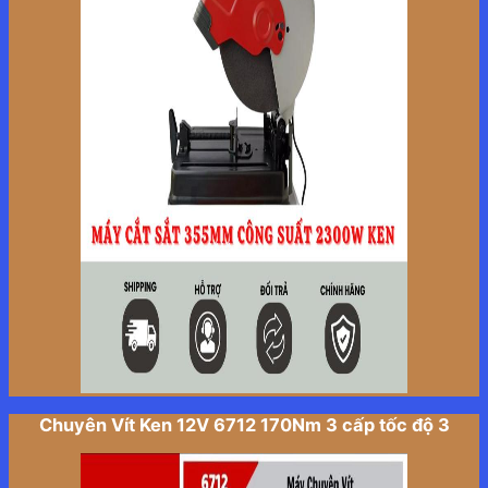
Chuyên Vít Ken 12V 6712 170Nm 3 cấp tốc độ 3