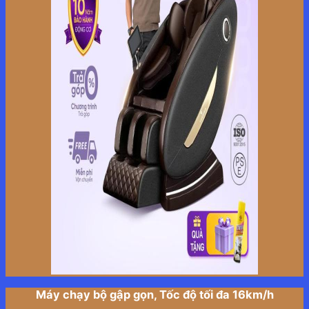
Máy chạy bộ gập gọn, Tốc độ tối đa 16km/h