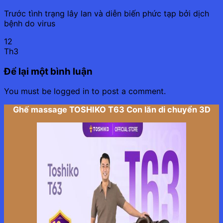
Trước tình trạng lây lan và diễn biến phức tạp bởi dịch
bệnh do virus
12
Th3
Để lại một bình luận
You must be logged in to post a comment.
Ghế massage TOSHIKO T63 Con lăn di chuyển 3D