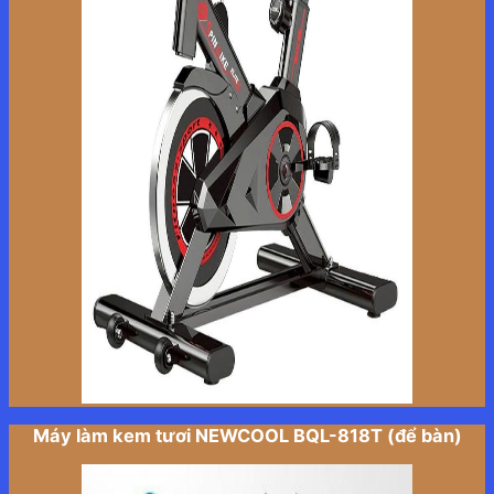
Máy làm kem tươi NEWCOOL BQL-818T (để bàn)