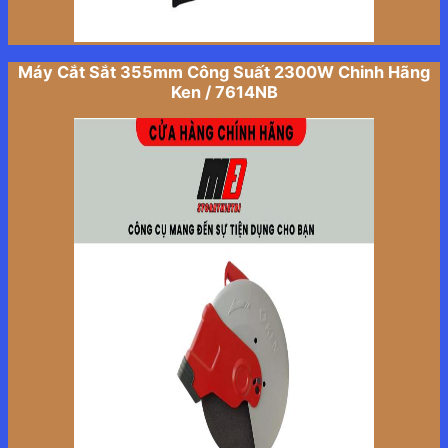
Máy Cắt Sắt 355mm Công Suất 2300W Chinh Hãng
Ken / 7614NB