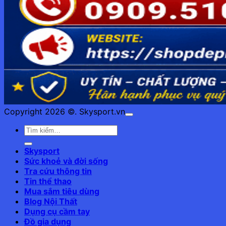
Copyright 2026 ©. Skysport.vn
Skysport
Sức khoẻ và đời sống
Tra cứu thông tin
Tin thể thao
Mua sắm tiêu dùng
Blog Nội Thất
Dụng cụ cầm tay
Đồ gia dụng