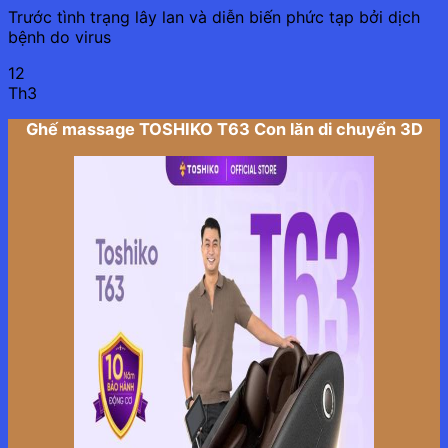
Trước tình trạng lây lan và diễn biến phức tạp bởi dịch
bệnh do virus
12
Th3
Ghế massage TOSHIKO T63 Con lăn di chuyển 3D