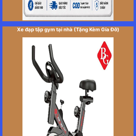
Xe đạp tập gym tại nhà (Tặng Kèm Gía Đỡ)