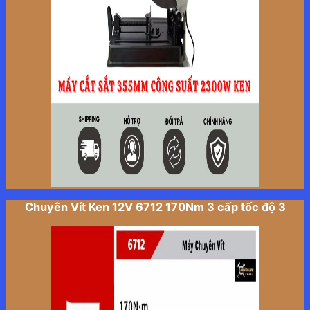
Chuyên Vít Ken 12V 6712 170Nm 3 cấp tốc độ 3