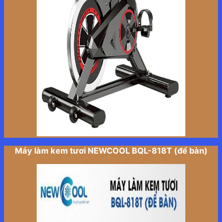
Máy làm kem tươi NEWCOOL BQL-818T (để bàn)