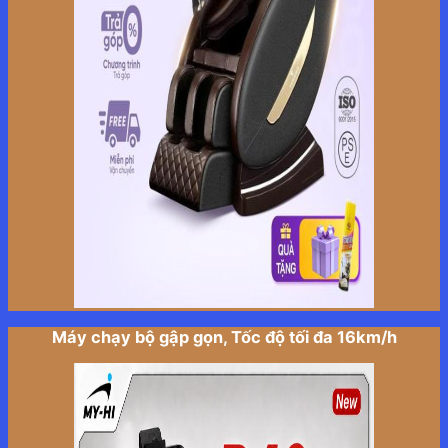
Máy chạy bộ gập gọn, Tốc độ tối đa 16km/h