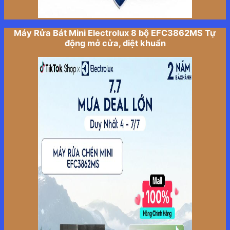
Máy Rửa Bát Mini Electrolux 8 bộ EFC3862MS Tự
động mở cửa, diệt khuẩn