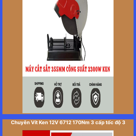
Chuyên Vít Ken 12V 6712 170Nm 3 cấp tốc độ 3