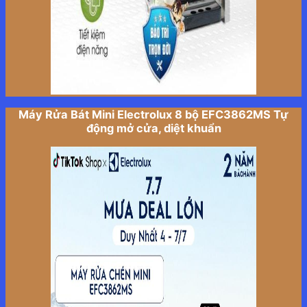
Máy Rửa Bát Mini Electrolux 8 bộ EFC3862MS Tự
động mở cửa, diệt khuẩn