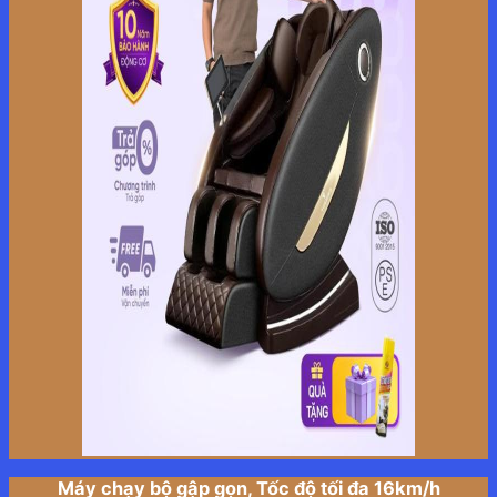
Máy chạy bộ gập gọn, Tốc độ tối đa 16km/h