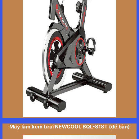
Máy làm kem tươi NEWCOOL BQL-818T (để bàn)