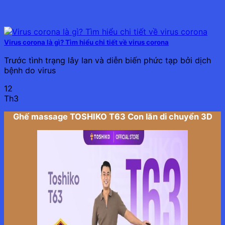
Virus corona là gì? Tìm hiểu chi tiết về virus corona
Trước tình trạng lây lan và diễn biến phức tạp bởi dịch
bệnh do virus
12
Th3
Ghế massage TOSHIKO T63 Con lăn di chuyển 3D