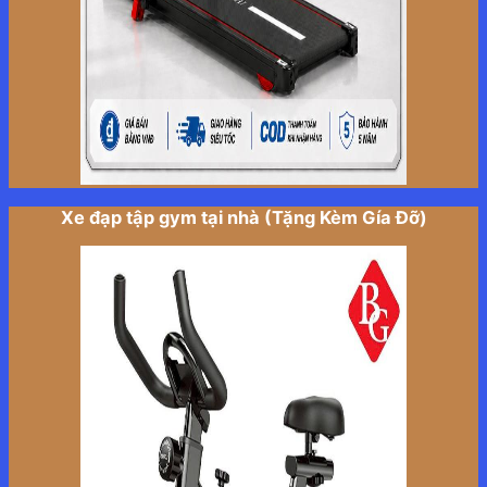
Xe đạp tập gym tại nhà (Tặng Kèm Gía Đỡ)