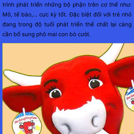
trình phát triển những bộ phận trên cơ thể như:
Mô, tế bào,… cực kỳ tốt. Đặc biệt đối với trẻ nhỏ
đang trong độ tuổi phát triển thể chất lại càng
cần bổ sung phô mai con bò cười.