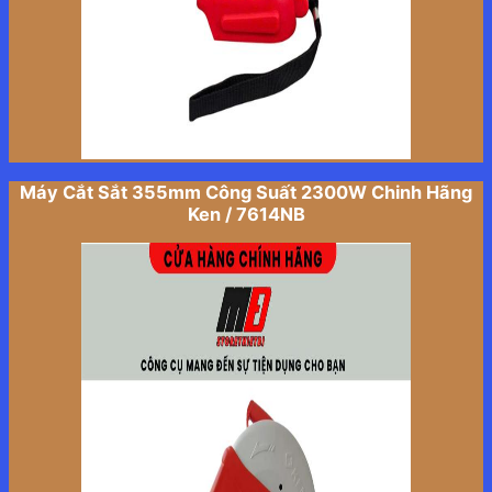
Máy Cắt Sắt 355mm Công Suất 2300W Chinh Hãng
Ken / 7614NB