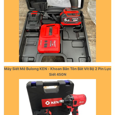
Máy Siết Mở Bulong KEN - Khoan Bắn Tôn Bắt Vít Bộ 2 Pin Lực
Siết 450N