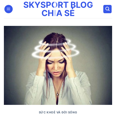
SKYSPORT BLOG
Bỏ
qua
CHIA SẺ
nội
dung
SỨC KHOẺ VÀ ĐỜI SỐNG