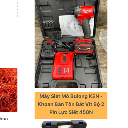
12
Th3
Máy Siết Mở Bulong KEN -
Khoan Bắn Tôn Bắt Vít Bộ 2
Pin Lực Siết 450N
 hoa
Chi tiết thông tin bạn quan tâm về
nước muối sinh lý