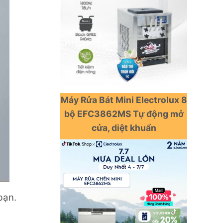
Máy Rửa Bát Mini Electrolux 8
bộ EFC3862MS Tự động mở
cửa, diệt khuẩn
bạn.