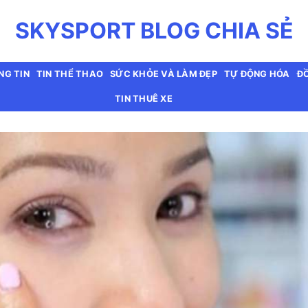
SKYSPORT BLOG CHIA SẺ
NG TIN
TIN THỂ THAO
SỨC KHỎE VÀ LÀM ĐẸP
TỰ ĐỘNG HÓA
ĐỒ
TIN THUÊ XE