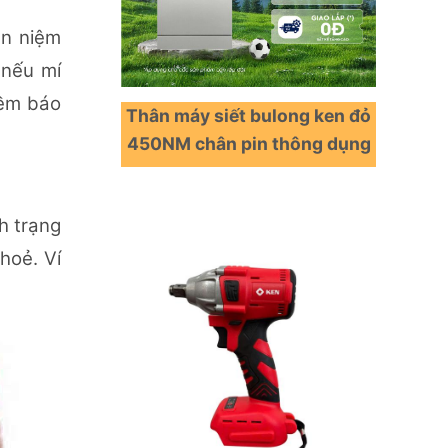
an niệm
 nếu mí
iềm báo
Thân máy siết bulong ken đỏ
450NM chân pin thông dụng
h trạng
hoẻ. Ví