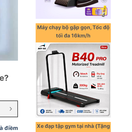
Máy chạy bộ gập gọn, Tốc độ
tối đa 16km/h
ỏe?
Xe đạp tập gym tại nhà (Tặng
là điềm