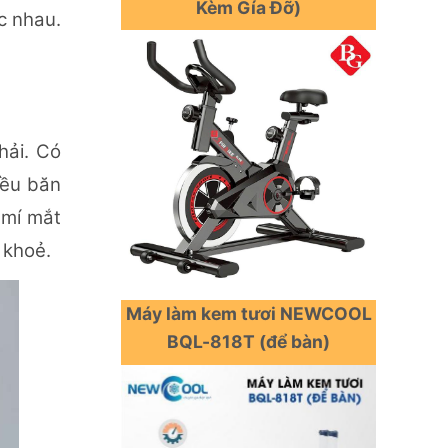
Kèm Gía Đỡ)
c nhau.
hải. Có
iều băn
 mí mắt
c khoẻ.
Máy làm kem tươi NEWCOOL
BQL-818T (để bàn)