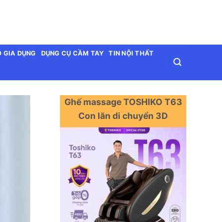
 GIA DỤNG
DỤNG CỤ CẦM TAY
TIN NỘI THẤT
Ghế massage TOSHIKO T63
Con lăn di chuyển 3D