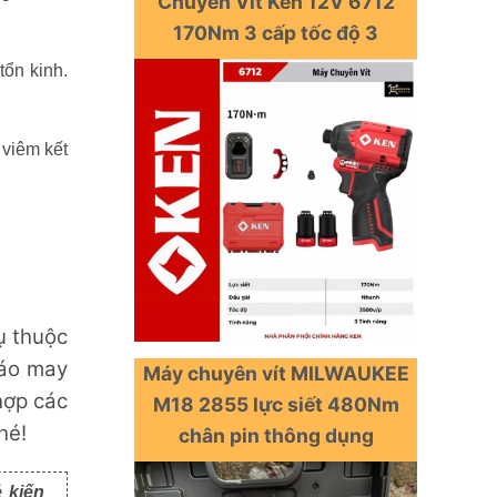
Chuyên Vít Ken 12V 6712
170Nm 3 cấp tốc độ 3
tổn kinh.
 viêm kết
ụ thuộc
báo may
Máy chuyên vít MILWAUKEE
hợp các
M18 2855 lực siết 480Nm
hé!
chân pin thông dụng
ẻ kiến