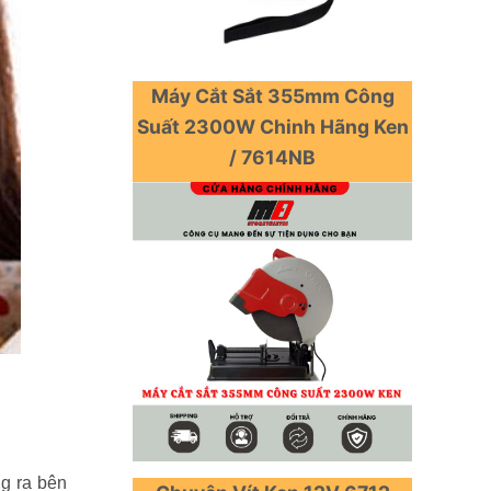
Máy Cắt Sắt 355mm Công
Suất 2300W Chinh Hãng Ken
/ 7614NB
ng ra bên