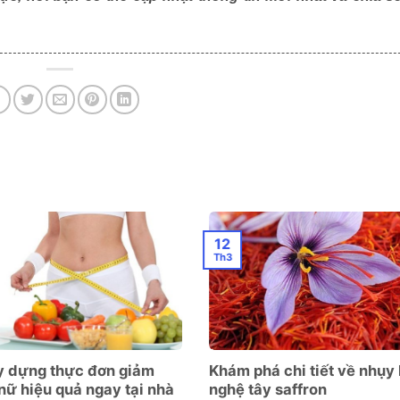
12
Th3
y dựng thực đơn giảm
Khám phá chi tiết về nhụy
nữ hiệu quả ngay tại nhà
nghệ tây saffron