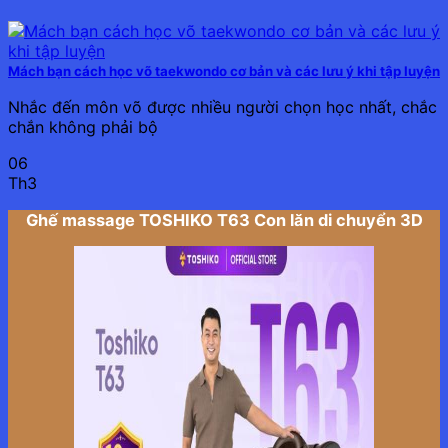
Mách bạn cách học võ taekwondo cơ bản và các lưu ý khi tập luyện
Nhắc đến môn võ được nhiều người chọn học nhất, chắc
chắn không phải bộ
06
Th3
Ghế massage TOSHIKO T63 Con lăn di chuyển 3D