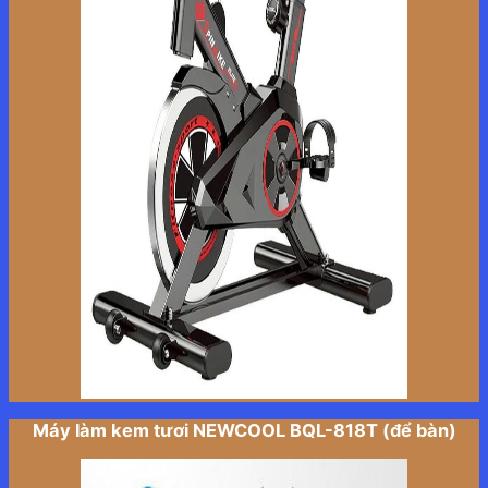
Máy làm kem tươi NEWCOOL BQL-818T (để bàn)