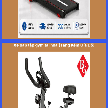
Xe đạp tập gym tại nhà (Tặng Kèm Gía Đỡ)