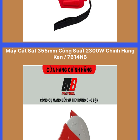
Máy Cắt Sắt 355mm Công Suất 2300W Chinh Hãng
Ken / 7614NB