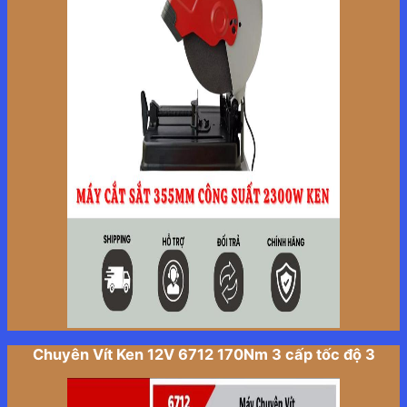
Chuyên Vít Ken 12V 6712 170Nm 3 cấp tốc độ 3