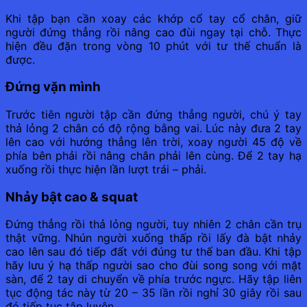
Khi tập bạn cần xoay các khớp cổ tay cổ chân, giữ
người đứng thẳng rồi nâng cao đùi ngay tại chỗ. Thực
hiện đều đặn trong vòng 10 phút với tư thế chuẩn là
được.
Đứng vặn mình
Trước tiên người tập cần đứng thẳng người, chú ý tay
thả lỏng 2 chân có độ rộng bằng vai. Lúc này đưa 2 tay
lên cao với hướng thẳng lên trời, xoay người 45 độ về
phía bên phải rồi nâng chân phải lên cùng. Để 2 tay hạ
xuống rồi thực hiện lần lượt trái – phải.
Nhảy bật cao & squat
Đứng thẳng rồi thả lỏng người, tuy nhiên 2 chân cần trụ
thật vững. Nhún người xuống thấp rồi lấy đà bật nhảy
cao lên sau đó tiếp đất với đúng tư thế ban đầu. Khi tập
hãy lưu ý hạ thấp người sao cho đùi song song với mặt
sàn, để 2 tay di chuyển về phía trước ngực. Hãy tập liên
tục động tác này từ 20 – 35 lần rồi nghỉ 30 giây rồi sau
đó tiếp tục tập luyện.