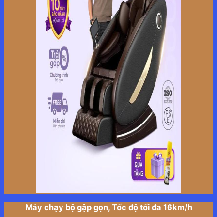
Máy chạy bộ gập gọn, Tốc độ tối đa 16km/h