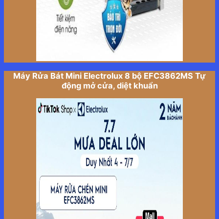
Máy Rửa Bát Mini Electrolux 8 bộ EFC3862MS Tự
động mở cửa, diệt khuẩn