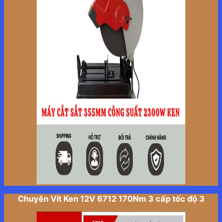
Chuyên Vít Ken 12V 6712 170Nm 3 cấp tốc độ 3