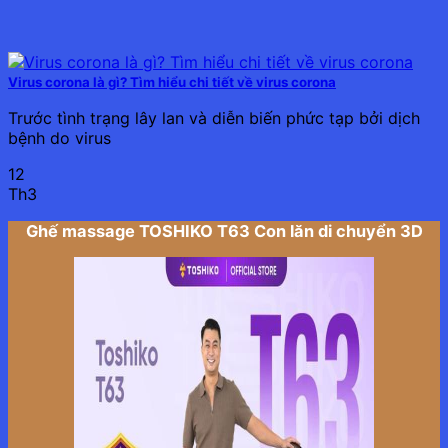
Virus corona là gì? Tìm hiểu chi tiết về virus corona
Trước tình trạng lây lan và diễn biến phức tạp bởi dịch
bệnh do virus
12
Th3
Ghế massage TOSHIKO T63 Con lăn di chuyển 3D