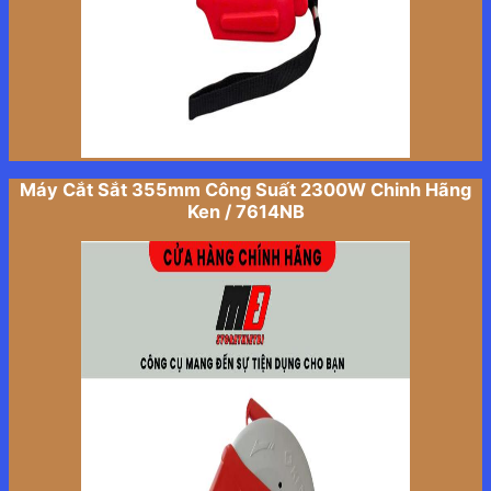
Máy Cắt Sắt 355mm Công Suất 2300W Chinh Hãng
Ken / 7614NB