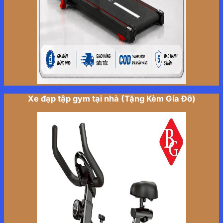
Xe đạp tập gym tại nhà (Tặng Kèm Gía Đỡ)