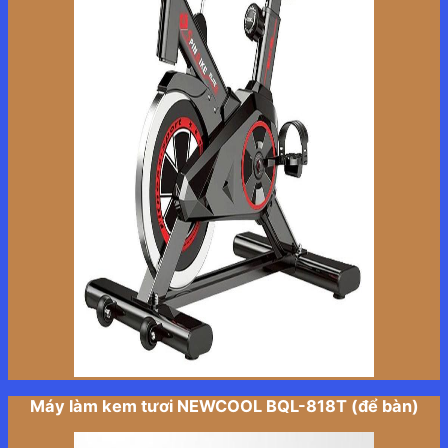
Máy làm kem tươi NEWCOOL BQL-818T (để bàn)