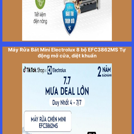
Máy Rửa Bát Mini Electrolux 8 bộ EFC3862MS Tự
động mở cửa, diệt khuẩn