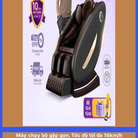
Máy chạy bộ gập gọn, Tốc độ tối đa 16km/h