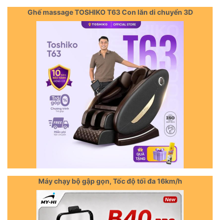
Ghế massage TOSHIKO T63 Con lăn di chuyển 3D
Máy chạy bộ gập gọn, Tốc độ tối đa 16km/h