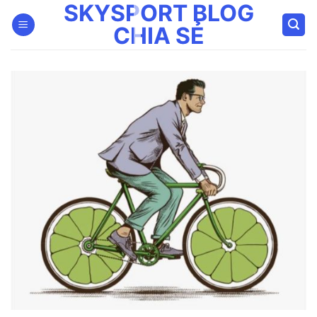
SKYSPORT BLOG
Bỏ
qua
CHIA SẺ
nội
dung