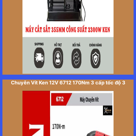
Chuyên Vít Ken 12V 6712 170Nm 3 cấp tốc độ 3