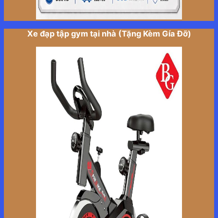
Xe đạp tập gym tại nhà (Tặng Kèm Gía Đỡ)