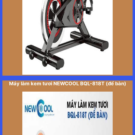
Máy làm kem tươi NEWCOOL BQL-818T (để bàn)