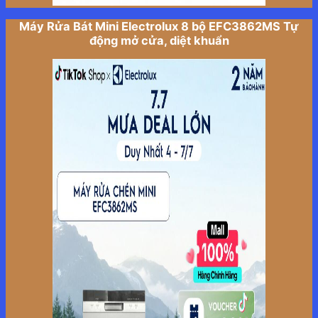
Máy Rửa Bát Mini Electrolux 8 bộ EFC3862MS Tự
động mở cửa, diệt khuẩn