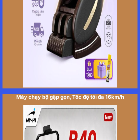
Máy chạy bộ gập gọn, Tốc độ tối đa 16km/h