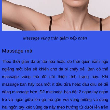
Massage vùng trán giảm nếp nhăn
Massage má
Theo thời gian da bị lão hóa hoặc do thói quen nằm ngủ 
ngiêng một bên sẽ khiến cho da bị chảy xệ. Bạn có thể 
massage vùng má để cải thiện tình trạng này. Khi 
massage bạn hãy xoa một ít dầu dừa hoặc dầu oliu để dễ 
dàng massage hơn. Để massage bạn đặt 2 ngón tay ngón 
trỏ và ngón giữa lên gò má gần với vùng miệng và dùng 
hai ngón tay kéo vùng da này theo hướng từ dưới lên trên 