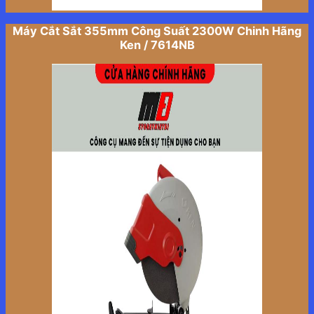
Máy Cắt Sắt 355mm Công Suất 2300W Chinh Hãng
Ken / 7614NB