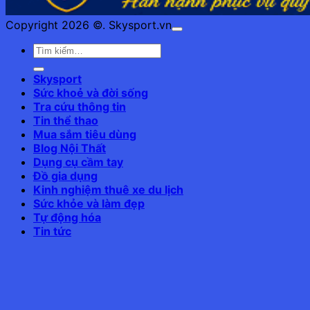
Copyright 2026 ©. Skysport.vn
Skysport
Sức khoẻ và đời sống
Tra cứu thông tin
Tin thể thao
Mua sắm tiêu dùng
Blog Nội Thất
Dụng cụ cầm tay
Đồ gia dụng
Kinh nghiệm thuê xe du lịch
Sức khỏe và làm đẹp
Tự động hóa
Tin tức