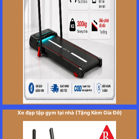
Xe đạp tập gym tại nhà (Tặng Kèm Gía Đỡ)