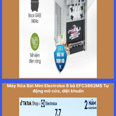
Máy Rửa Bát Mini Electrolux 8 bộ EFC3862MS Tự
động mở cửa, diệt khuẩn