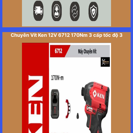
Chuyên Vít Ken 12V 6712 170Nm 3 cấp tốc độ 3