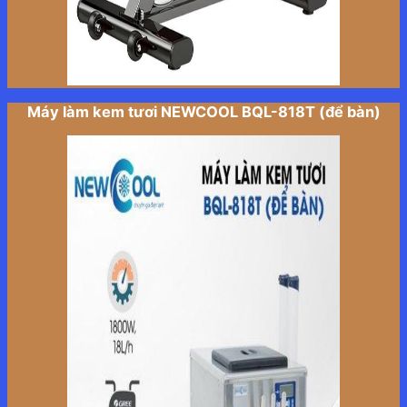
Máy làm kem tươi NEWCOOL BQL-818T (để bàn)