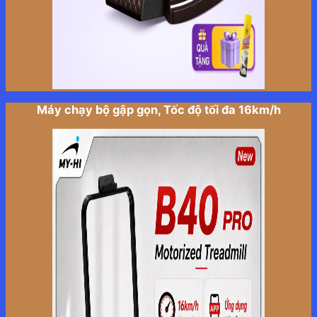
Máy chạy bộ gập gọn, Tốc độ tối đa 16km/h