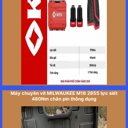
Máy chuyên vít MILWAUKEE M18 2855 lực siết
480Nm chân pin thông dụng