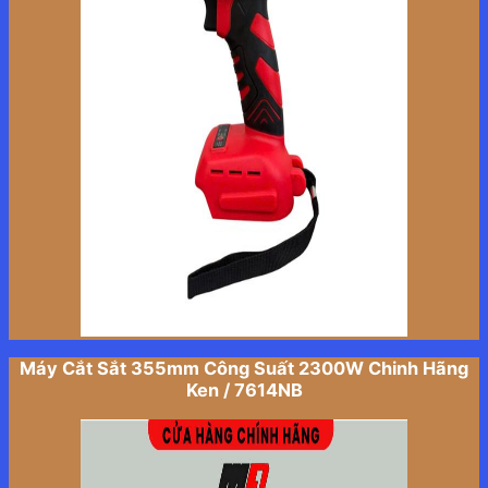
Máy Cắt Sắt 355mm Công Suất 2300W Chinh Hãng
Ken / 7614NB