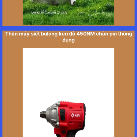
Thân máy siết bulong ken đỏ 450NM chân pin thông
dụng