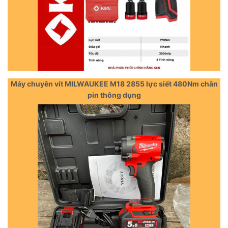
Máy chuyên vít MILWAUKEE M18 2855 lực siết 480Nm chân
pin thông dụng