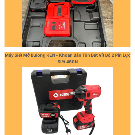
Máy Siết Mở Bulong KEN - Khoan Bắn Tôn Bắt Vít Bộ 2 Pin Lực
Siết 450N