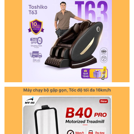
Máy chạy bộ gập gọn, Tốc độ tối đa 16km/h