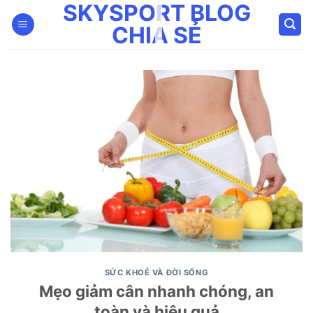
SKYSPORT BLOG
Bỏ
qua
CHIA SẺ
nội
dung
SỨC KHOẺ VÀ ĐỜI SỐNG
Mẹo giảm cân nhanh chóng, an
toàn và hiệu quả