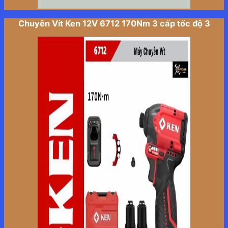
Chuyên Vít Ken 12V 6712 170Nm 3 cấp tốc độ 3