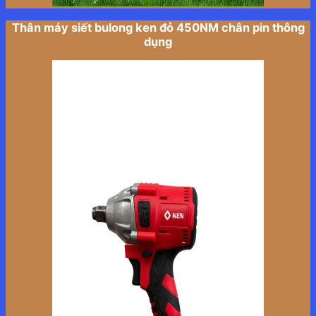
Thân máy siết bulong ken đỏ 450NM chân pin thông
dụng