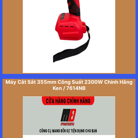
Máy Cắt Sắt 355mm Công Suất 2300W Chinh Hãng
Ken / 7614NB