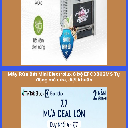
Máy Rửa Bát Mini Electrolux 8 bộ EFC3862MS Tự
động mở cửa, diệt khuẩn