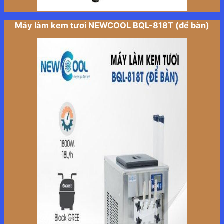
Máy làm kem tươi NEWCOOL BQL-818T (để bàn)