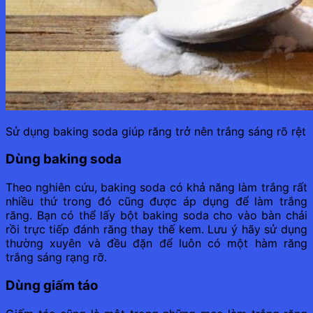
Sử dụng baking soda giúp răng trở nên trắng sáng rõ rệt
Dùng baking soda
Theo nghiên cứu, baking soda có khả năng làm trắng rất
nhiều thứ trong đó cũng được áp dụng để làm trắng
răng. Bạn có thể lấy bột baking soda cho vào bàn chải
rồi trực tiếp đánh răng thay thế kem. Lưu ý hãy sử dụng
thường xuyên và đều đặn để luôn có một hàm răng
trắng sáng rạng rỡ.
Dùng giấm táo