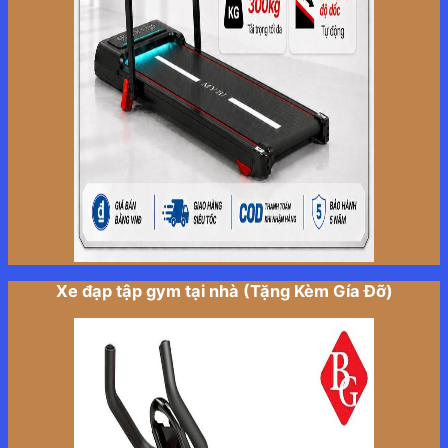
Xe đạp tập gym tại nhà (Tặng Kèm Gía Đỡ)