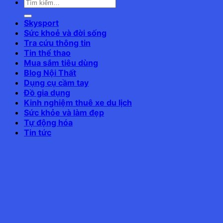
Skysport
Sức khoẻ và đời sống
Tra cứu thông tin
Tin thể thao
Mua sắm tiêu dùng
Blog Nội Thất
Dụng cụ cầm tay
Đồ gia dụng
Kinh nghiệm thuê xe du lịch
Sức khỏe và làm đẹp
Tự động hóa
Tin tức