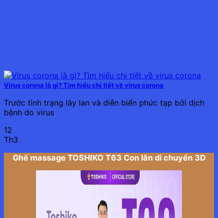
Virus corona là gì? Tìm hiểu chi tiết về virus corona
Trước tình trạng lây lan và diễn biến phức tạp bởi dịch
bệnh do virus
12
Th3
Ghế massage TOSHIKO T63 Con lăn di chuyển 3D