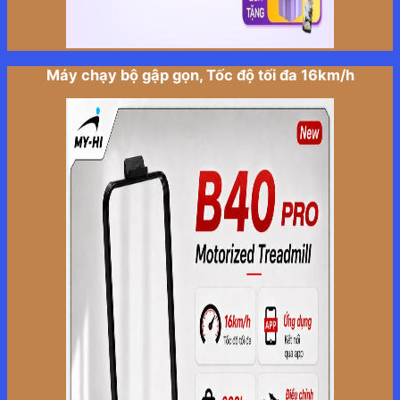
Máy chạy bộ gập gọn, Tốc độ tối đa 16km/h