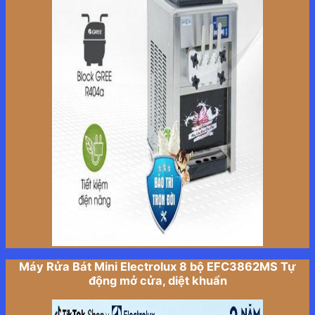
Máy Rửa Bát Mini Electrolux 8 bộ EFC3862MS Tự
động mở cửa, diệt khuẩn