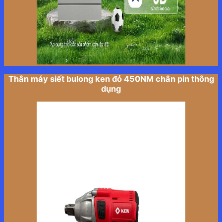
Thân máy siết bulong ken đỏ 450NM chân pin thông
dụng