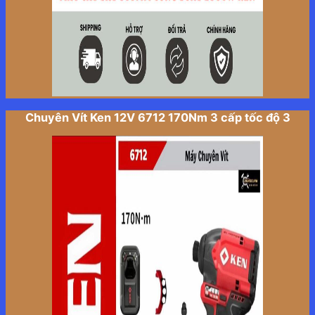
Chuyên Vít Ken 12V 6712 170Nm 3 cấp tốc độ 3