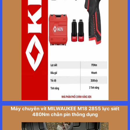
Máy chuyên vít MILWAUKEE M18 2855 lực siết
480Nm chân pin thông dụng