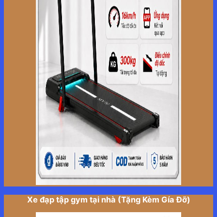
Xe đạp tập gym tại nhà (Tặng Kèm Gía Đỡ)