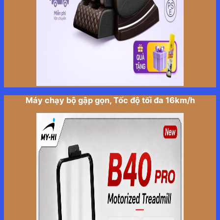
Máy chạy bộ gập gọn, Tốc độ tối đa 16km/h