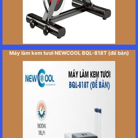
Máy làm kem tươi NEWCOOL BQL-818T (để bàn)