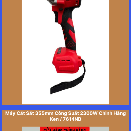
Máy Cắt Sắt 355mm Công Suất 2300W Chinh Hãng
Ken / 7614NB