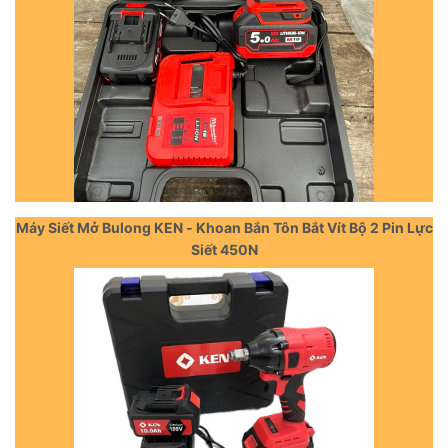
Máy Siết Mở Bulong KEN - Khoan Bắn Tôn Bắt Vít Bộ 2 Pin Lực
Siết 450N