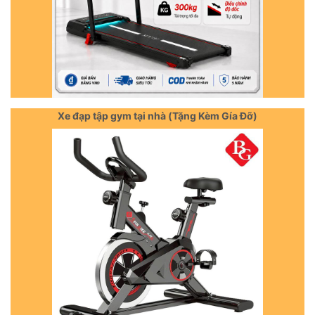
Xe đạp tập gym tại nhà (Tặng Kèm Gía Đỡ)