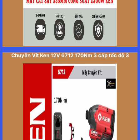
Chuyên Vít Ken 12V 6712 170Nm 3 cấp tốc độ 3