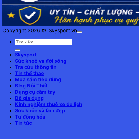
Copyright 2026 ©. Skysport.vn
Skysport
Sức khoẻ và đời sống
Tra cứu thông tin
Tin thể thao
Mua sắm tiêu dùng
Blog Nội Thất
Dụng cụ cầm tay
Đồ gia dụng
Kinh nghiệm thuê xe du lịch
Sức khỏe và làm đẹp
Tự động hóa
Tin tức