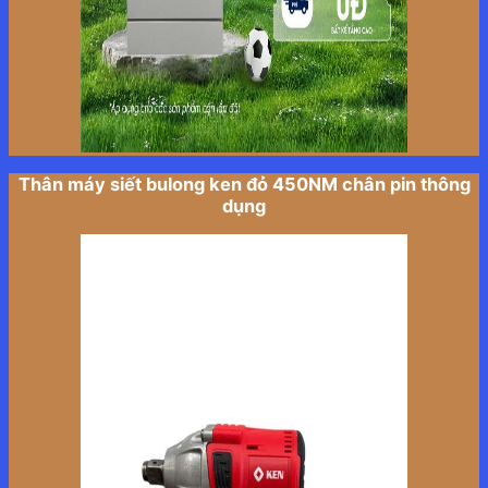
Thân máy siết bulong ken đỏ 450NM chân pin thông
dụng