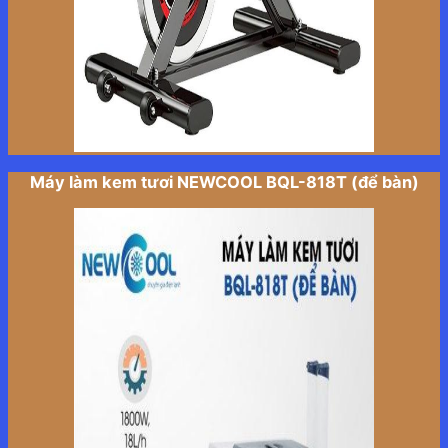
Máy làm kem tươi NEWCOOL BQL-818T (để bàn)