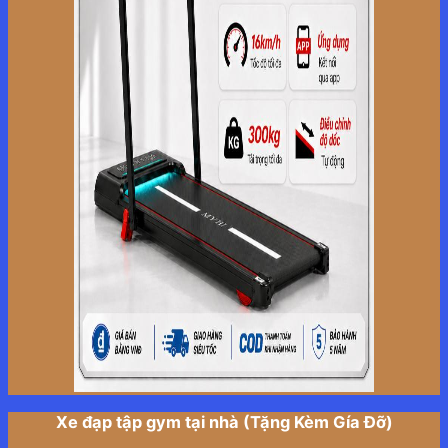
Xe đạp tập gym tại nhà (Tặng Kèm Gía Đỡ)