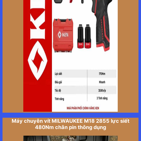
Máy chuyên vít MILWAUKEE M18 2855 lực siết
480Nm chân pin thông dụng