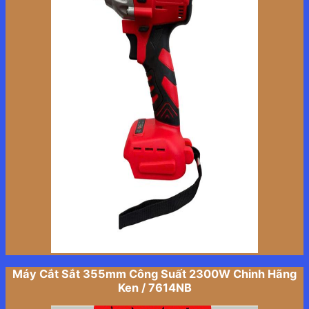
Máy Cắt Sắt 355mm Công Suất 2300W Chinh Hãng
Ken / 7614NB