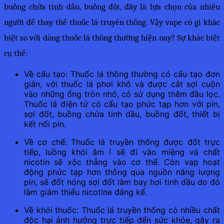
buồng chứa tinh dầu, buồng đốt, đây là lựa chọn của nhiều 
người để thay thế thuốc lá truyền thống. Vậy vape có gì khác 
biệt so với dòng thuốc lá thông thường hiện nay? Sự khác biệt 
cụ thể:
Về cấu tạo: Thuốc lá thông thường có cấu tạo đơn
giản, với thuốc lá phơi khô và được cắt sợi cuộn
vào những ống tròn nhỏ, có sử dụng thêm đầu lọc.
Thuốc lá điện tử có cấu tạo phức tạp hơn với pin,
sợi đốt, buồng chứa tinh dầu, buồng đốt, thiết bị
kết nối pin.
Về cơ chế: Thuốc lá truyền thống được đốt trực
tiếp, luồng khói âm ỉ sẽ đi vào miệng và chất
nicotin sẽ xộc thẳng vào cơ thể. Còn vap hoạt
động phức tạp hơn thông qua nguồn năng lượng
pin, sẽ đốt nóng sợi đốt làm bay hơi tinh dầu do đó
làm giảm thiểu nicotine đáng kể.
Về khói thuốc: Thuốc lá truyền thống có nhiều chất
độc hại ảnh hưởng trực tiếp đến sức khỏe, gây ra