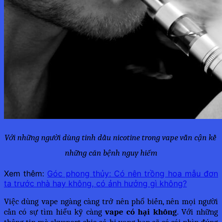
Với những người dùng tinh dầu nicotine trong vape vẫn cận kề 
những căn bệnh nguy hiểm
Xem thêm:
Góc phong thủy: Có nên trồng hoa mẫu đơn
ta trước nhà hay không, có ảnh hưởng gì không?
Việc dùng vape ngàng càng trở nên phổ biến, nên mọi người 
cần có sự tìm hiểu kỹ càng 
vape có hại không
. Với những 
thông tin mà skysport chia sẻ, hi vọng bạn sẽ có cái nhìn đúng 