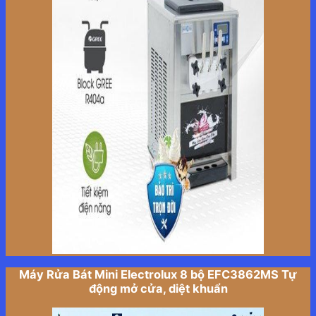
Máy Rửa Bát Mini Electrolux 8 bộ EFC3862MS Tự
động mở cửa, diệt khuẩn