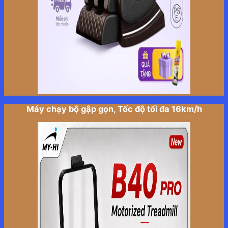
Máy chạy bộ gập gọn, Tốc độ tối đa 16km/h