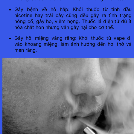
Gây bệnh về hô hấp: Khói thuốc từ tinh dầu
nicotine hay trái cây cũng đều gây ra tình trạng
nóng cổ, gây ho, viêm họng. Thuốc lá điện tử dù ít
hóa chất hơn nhưng vẫn gây hại cho cơ thể.
Gây hôi miệng vàng răng: Khói thuốc từ vape đi
vào khoang miệng, làm ảnh hưởng đến hơi thở và
men răng.