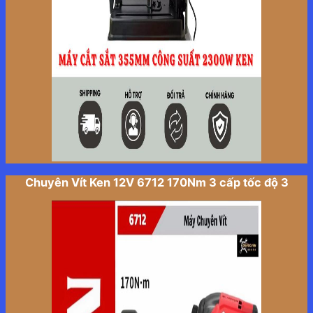
Chuyên Vít Ken 12V 6712 170Nm 3 cấp tốc độ 3