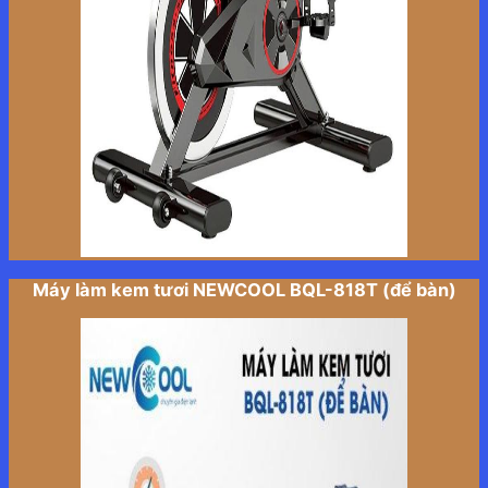
Máy làm kem tươi NEWCOOL BQL-818T (để bàn)