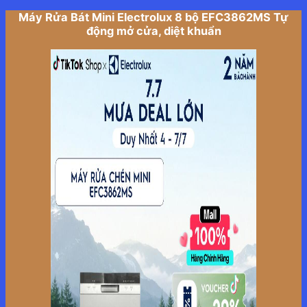
Máy Rửa Bát Mini Electrolux 8 bộ EFC3862MS Tự
động mở cửa, diệt khuẩn