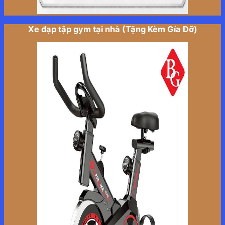
Xe đạp tập gym tại nhà (Tặng Kèm Gía Đỡ)