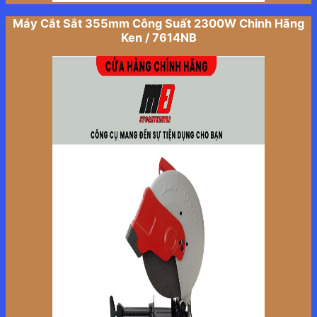
Máy Cắt Sắt 355mm Công Suất 2300W Chinh Hãng
Ken / 7614NB