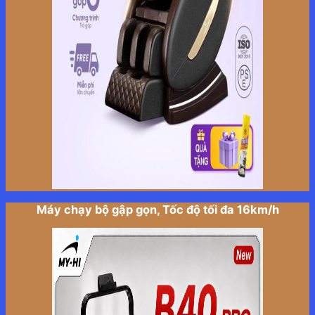
Máy chạy bộ gập gọn, Tốc độ tối đa 16km/h