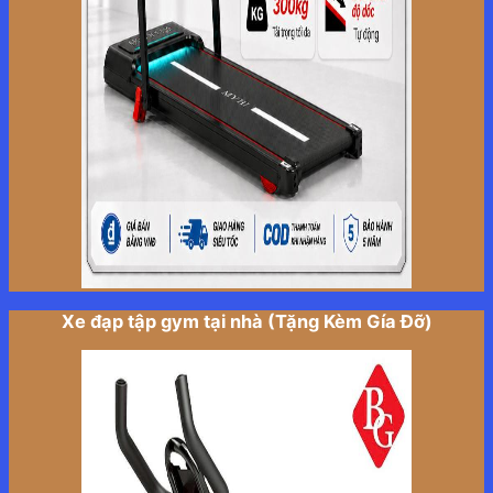
Xe đạp tập gym tại nhà (Tặng Kèm Gía Đỡ)