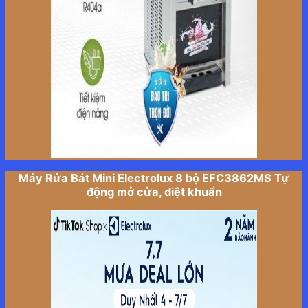
Máy Rửa Bát Mini Electrolux 8 bộ EFC3862MS Tự
động mở cửa, diệt khuẩn