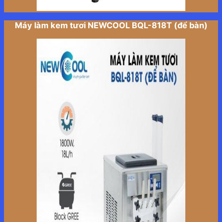
Máy làm kem tươi NEWCOOL BQL-818T (để bàn)