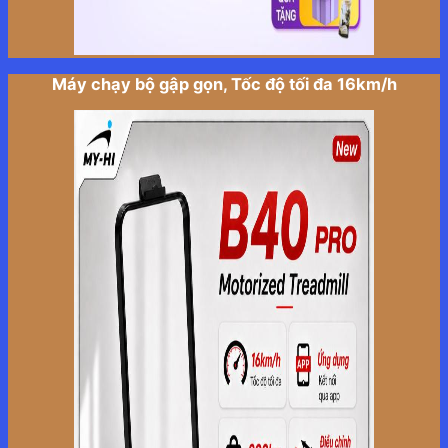
Máy chạy bộ gập gọn, Tốc độ tối đa 16km/h