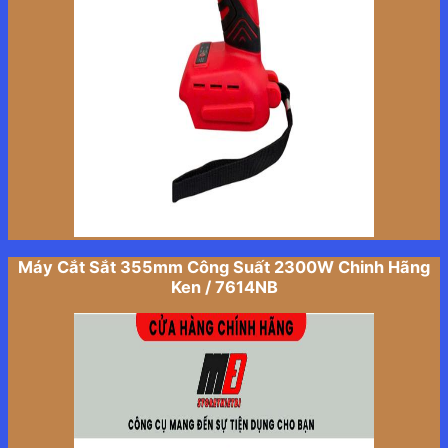
Máy Cắt Sắt 355mm Công Suất 2300W Chinh Hãng
Ken / 7614NB