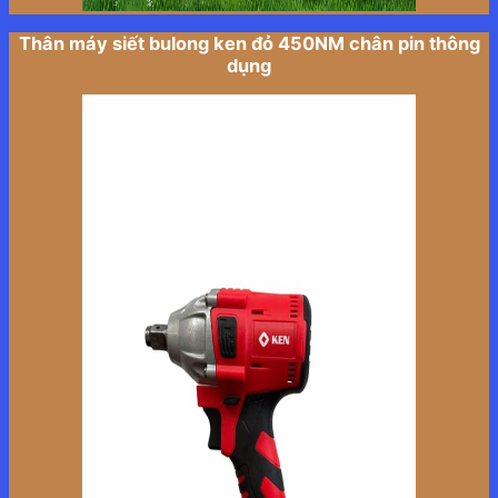
Thân máy siết bulong ken đỏ 450NM chân pin thông
dụng