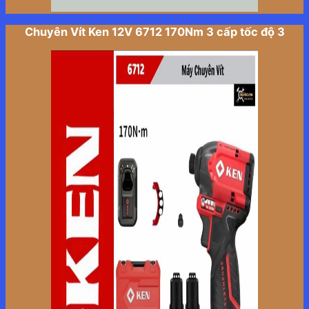
Chuyên Vít Ken 12V 6712 170Nm 3 cấp tốc độ 3