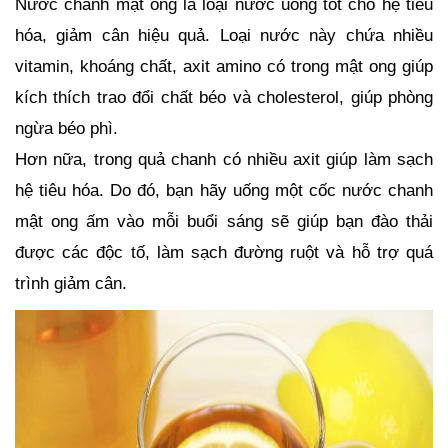
Nước chanh mật ong là loại nước uống tốt cho hệ tiêu 
hóa, giảm cân hiệu quả. Loại nước này chứa nhiều 
vitamin, khoáng chất, axit amino có trong mật ong giúp 
kích thích trao đổi chất béo và cholesterol, giúp phòng 
ngừa béo phì. 
Hơn nữa, trong quả chanh có nhiều axit giúp làm sạch 
hệ tiêu hóa. Do đó, bạn hãy uống một cốc nước chanh 
mật ong ấm vào mỗi buổi sáng sẽ giúp bạn đào thải 
được các độc tố, làm sạch đường ruột và hỗ trợ quá 
trình giảm cân. 