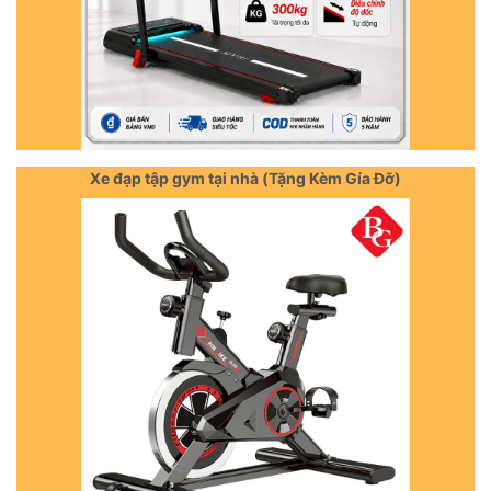
Xe đạp tập gym tại nhà (Tặng Kèm Gía Đỡ)