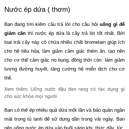
Nước ép dứa ( thơm)
Bạn đang tìm kiếm câu trả lời cho câu hỏi 
uống gì để 
giảm cân
 thì nước ép dứa là cây trả lời tốt nhất. Bởi 
loại trái cây này có chứa nhiều chất bromelain giúp ích 
cho hệ tiêu hóa, làm giảm cảm giác thèm ăn, tạo nên 
cho cơ thể cảm giác no bụng, đồng thời còn  làm giảm 
lượng đường huyết, tăng cường hệ miễn dịch cho cơ 
thể.
Xem thêm:
Uống nước đậu đen rang có tác dụng gì
cho sức khỏe mọi người
Bạn có thể ép nhiều quả dứa một lần và bảo quản ngăn 
mát trong tủ lạnh để sử dụng dần trong vài ngày. Bạn 
nên uống nước ép dứa vào buổi sáng khi  thức dậy, lúc  