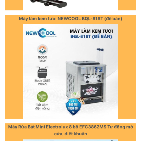
Máy làm kem tươi NEWCOOL BQL-818T (để bàn)
Máy Rửa Bát Mini Electrolux 8 bộ EFC3862MS Tự động mở
cửa, diệt khuẩn