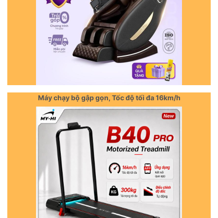
Máy chạy bộ gập gọn, Tốc độ tối đa 16km/h