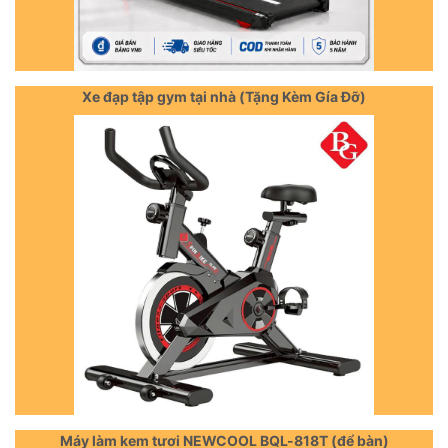
Xe đạp tập gym tại nhà (Tặng Kèm Gía Đỡ)
Máy làm kem tươi NEWCOOL BQL-818T (để bàn)