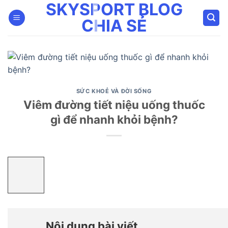
SKYSPORT BLOG
Bỏ
qua
CHIA SẺ
nội
dung
SỨC KHOẺ VÀ ĐỜI SỐNG
Viêm đường tiết niệu uống thuốc
gì để nhanh khỏi bệnh?
Nội dung bài viết