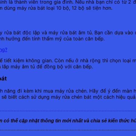
ính là thành viên trong gia đình. Nếu nhà bạn chỉ có từ 2
ên dùng máy rửa bát loại 10 bộ, 12 bộ sẽ tiện hơn.
y rửa bát độc lập và máy rửa bát âm tủ. Bạn cần dựa vào d
ảnh hưởng đến tính thẩm mỹ của toàn căn bếp.
ng?
để tiết kiệm không gian. Còn nếu ở nhà rộng thì chọn loại
n lắp máy âm tủ để đồng bộ với căn bếp.
bát
nh năng đi kèm khi mua máy rửa chén. Hãy để ý đến màn hìn
n sẽ biết cách sử dụng máy rửa chén bát một cách hiệu quả.
n có thể cập nhật thông tin mới nhất và chia sẻ kiến thức h