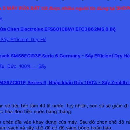
 3 MÁY RỬA BÁT tốt được nhiều người tin dùng tại SHOP
ửa Chén Electrolux EFS6010BW/ EFC3862MS 8 Bộ
sch SMS6ECI93E Serie 6 Germany - Sấy Efficient Dry H
MS6ZCI01P, Series 6, Nhập khẩu Đức 100% - Sấy Zeolith 
 sẽ tiêu tốn tầm 40 lít nước. Tuy nhiên, con số sẽ giảm đi
ược hóa đơn tiền nước hàng tháng.
p chén đĩa vào khay đựng của máy. Sau đó chọn chế độ rử
c làm sạch và sấy khô để có độ sáng bóng hoàn hảo.