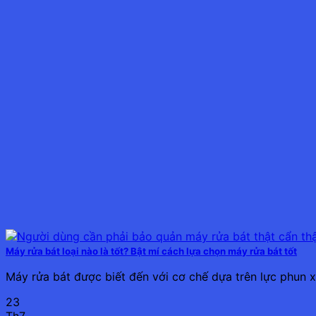
Máy rửa bát loại nào là tốt? Bật mí cách lựa chọn máy rửa bát tốt
Máy rửa bát được biết đến với cơ chế dựa trên lực phun 
23